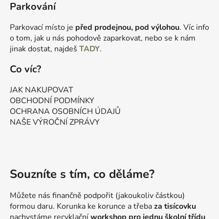
Parkování
Parkovací místo je
před prodejnou, pod výlohou
. Víc info
o tom, jak u nás pohodově zaparkovat, nebo se k nám
jinak dostat, najdeš
TADY
.
Co víc?
JAK NAKUPOVAT
OBCHODNÍ PODMÍNKY
OCHRANA OSOBNÍCH ÚDAJŮ
NAŠE VÝROČNÍ ZPRÁVY
Souzníte s tím, co děláme?
Můžete nás finančně podpořit (jakoukoliv částkou)
formou daru. Korunka ke korunce a třeba
za tisícovku
nachystáme recyklační
workshop pro jednu školní třídu