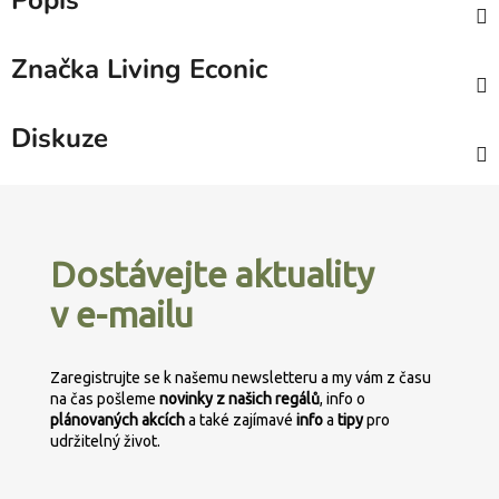
Popis
Značka
Living Econic
Diskuze
Z
á
p
Dostávejte aktuality
a
v e-mailu
t
í
Zaregistrujte se k našemu newsletteru a my vám z času
na čas pošleme
novinky z našich regálů
, info o
plánovaných
akcích
a také zajímavé
info
a
tipy
pro
udržitelný život.