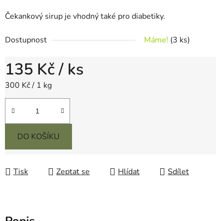
Čekankový sirup je vhodný také pro diabetiky.
Dostupnost
Máme!
(3 ks)
135 Kč
/ ks
Měrná cena:
300 Kč / 1 kg
DO KOŠÍKU
Tisk
Zeptat se
Hlídat
Sdílet