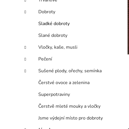
Trvanlivé
p
a
Dobroty
n
Sladké dobroty
e
l
Slané dobroty
Vločky, kaše, musli
Pečení
Sušené plody, ořechy, semínka
Čerstvé ovoce a zelenina
Superpotraviny
Čerstvě mleté mouky a vločky
Jsme výdejní místo pro dobroty