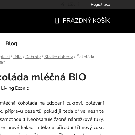
Přihlášení
Registrace
PRÁZDNÝ KOŠÍK
NÁKUPNÍ
KOŠÍK
Blog
te si
/
Jídlo
/
Dobroty
/
Sladké dobroty
/
Čokoláda
BIO
oláda mléčná BIO
:
Living Econic
mléčná čokoláda na zdobení cukroví, polévání
, přípravu desertů pokud ji teda dříve nesníte
 samotnou.:) Neobsahuje žádné náhražkové tuky,
ze pravé kakao, mléko a přírodní třtinový cukr.