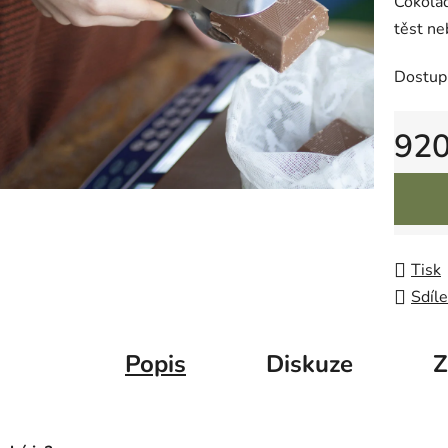
Čokolá
těst ne
Dostup
92
Měrná 
Tisk
Sdíle
Popis
Diskuze
Z