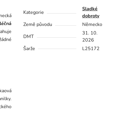
Sladké
Kategorie
mecká
dobroty
léčná
Země původu
Německo
sahuje
31. 10.
DMT
žádné
2026
Šarže
L25172
kaová
nilky.
ckého