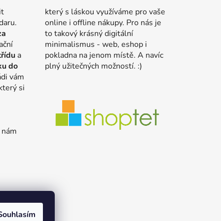
it
který s láskou využíváme pro vaše
daru.
online i offline nákupy. Pro nás je
za
to takový krásný digitální
ační
minimalismus - web, eshop i
třídu
a
pokladna na jenom místě. A navíc
ku do
plný užitečných možností. :)
ádi vám
který si
e nám
Souhlasím