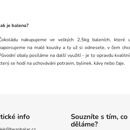
Jak je balena?
Čokoládu nakupujeme ve velkých 2,5kg baleních, které 
naporcujeme na malé kousky a ty už si odnesete, v čem chce
Původní obaly posíláme na další využití - je to opravdu kvalitní
který se hodí na uchováváni potravin, bylinek, kávy nebo čaje.
tické info
Souzníte s tím, co
děláme?
ek@bezobalac.cz