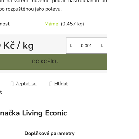
du na vaření můžeme použít nastrouhanou do
bo rozpuštěnou jako polevu.
nost
Máme!
(0,457 kg)
0 Kč
/ kg
cena:
DO KOŠÍKU
Zeptat se
Hlídat
t
načka
Living Econic
Doplňkové parametry