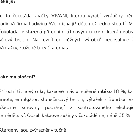
Jaká je?
Je to čokoláda značky VIVANI, kterou vyrábí vyráběny ně
rodinná firma Ludwiga Weinricha již déle než jedno století.
M
čokoláda
je
slazená přírodním třtinovým cukrem, která neob
sójový lecitin
. Na rozdíl od běžných výrobků neobsahuje 
náhražky, ztužené tuky či aromata.
Jaké má složení?
Přírodní třtinový cukr, kakaové máslo, sušené
mléko
18 %, ka
hmota, emulgátor: slunečnicový lecitin, výtažek z Bourbon va
Všechny s
uroviny pocházejí z kontrolovaného ekologi
zemědělství. Obsah kakaové sušiny v čokoládě nejméně 35 %.
Alergeny jsou zvýrazněny tučně.