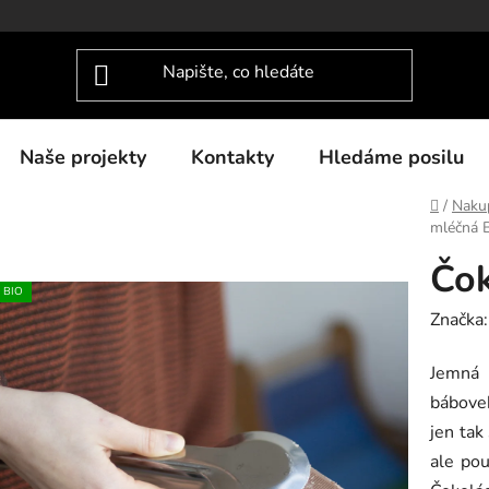
Naše projekty
Kontakty
Hledáme posilu
Domů
/
Nakup
mléčná 
Čok
BIO
Značka
Jemná 
bábovek
jen tak
ale pou