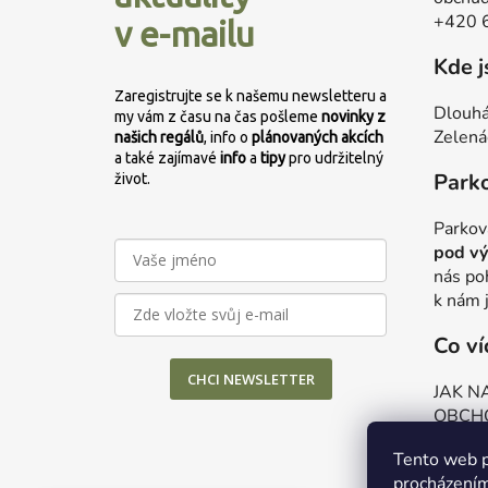
t
+420 
v e-mailu
í
Kde 
Zaregistrujte se k našemu newsletteru a
Dlouhá
my vám z času na čas pošleme
novinky z
Zelená
našich regálů
, info o
plánovaných
akcích
a také zajímavé
info
a
tipy
pro udržitelný
Park
život.
Parkov
pod vý
nás po
k nám 
Co ví
CHCI NEWSLETTER
JAK N
OBCH
OCHR
Tento web p
NAŠE 
procházením