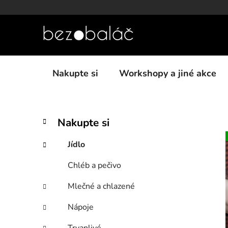
Přejít
na
obsah
Nakupte si
Workshopy a jiné akce
P
K
Přeskočit
Nakupte si
a
kategorie
o
t
s
Jídlo
e
t
g
Chléb a pečivo
r
o
a
r
Mlečné a chlazené
i
n
e
n
Nápoje
í