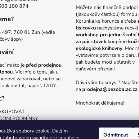
608 180 874
Můžete nás finančně podpoř
(jakoukoliv částkou) formou 
jsme?
Korunka ke korunce a třeba
tisícovku
nachystáme recykl
 497, 760 01 Zlín (vedle
workshop pro jednu školní 
čovy šopy)
za pár stovek
koupíme
kníž
ekologické knihovny
. Moc r
ování
vystavíme potvrzení o daru, 
pak budete moci uplatnit v
ací místo je
před prodejnou,
daňovém přiznání.
lohou
. Víc info o tom, jak u
hodově zaparkovat, nebo se
Dává vám to smysl? Napišt
jinak dostat, najdeš
TADY
.
na
prodejna@bezobalac.cz
c?
Mnohokrát děkujeme!
AKUPOVAT
ODNÍ PODMÍNKY
ANA OSOBNÍCH ÚDAJŮ
oužívá soubory cookie. Dalším
VÝROČNÍ ZPRÁVY
Odmítnout
 tohoto webu vyjadřujete souhlas s