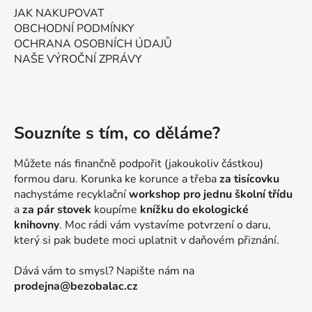
JAK NAKUPOVAT
OBCHODNÍ PODMÍNKY
OCHRANA OSOBNÍCH ÚDAJŮ
NAŠE VÝROČNÍ ZPRÁVY
Souzníte s tím, co děláme?
Můžete nás finančně podpořit (jakoukoliv částkou)
formou daru. Korunka ke korunce a třeba
za tisícovku
nachystáme recyklační
workshop pro jednu školní třídu
a
za pár stovek
koupíme
knížku do ekologické
knihovny
. Moc rádi vám vystavíme potvrzení o daru,
který si pak budete moci uplatnit v daňovém přiznání.
Dává vám to smysl? Napište nám na
prodejna@bezobalac.cz