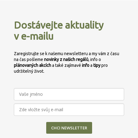
Z
á
p
Dostávejte aktuality
a
v e-mailu
t
í
Zaregistrujte se k našemu newsletteru a my vám z času
na čas pošleme
novinky z našich regálů
, info o
plánovaných
akcích
a také zajímavé
info
a
tipy
pro
udržitelný život.
CHCI NEWSLETTER