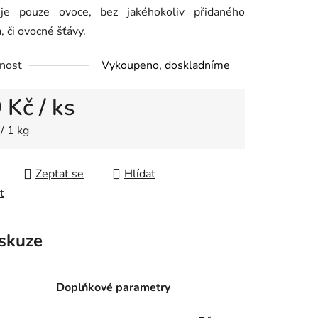
je pouze ovoce, bez jakéhokoliv přidaného
, či ovocné šťávy.
nost
Vykoupeno, doskladníme
9 Kč
/ ks
cena:
/ 1 kg
Zeptat se
Hlídat
t
skuze
Doplňkové parametry