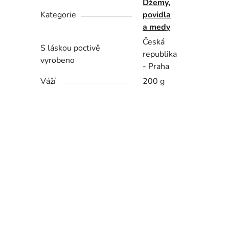
Džemy,
Kategorie
povidla
a medy
Česká
S láskou poctivě
republika
vyrobeno
- Praha
Váží
200 g