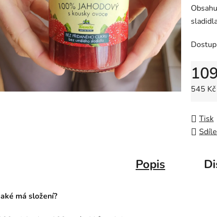
Obsahu
sladidla
Dostup
10
Měrná 
545 Kč 
Tisk
Sdíle
Popis
Di
Jaké má složení?