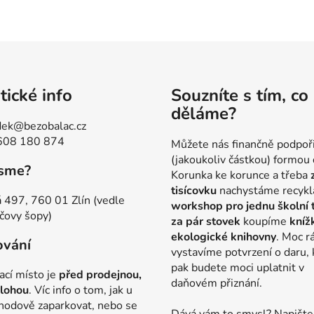
tické info
Souzníte s tím, co
děláme?
ek@bezobalac.cz
608 180 874
Můžete nás finančně podpoř
(jakoukoliv částkou) formou 
jsme?
Korunka ke korunce a třeba
tisícovku
nachystáme recykl
 497, 760 01 Zlín (vedle
workshop pro jednu školní 
čovy šopy)
za pár stovek
koupíme
kníž
ekologické knihovny
. Moc r
ování
vystavíme potvrzení o daru, 
pak budete moci uplatnit v
ací místo je
před prodejnou,
daňovém přiznání.
lohou
. Víc info o tom, jak u
hodově zaparkovat, nebo se