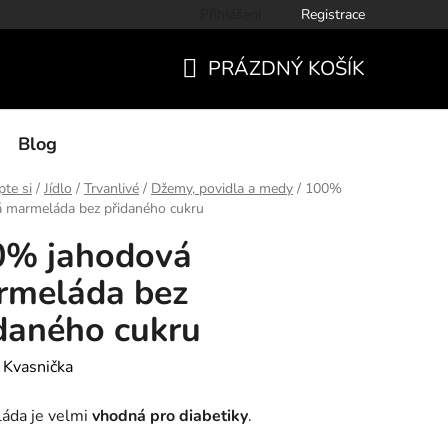
Přihlášení
Registrace
PRÁZDNÝ KOŠÍK
NÁKUPNÍ
KOŠÍK
Blog
te si
/
Jídlo
/
Trvanlivé
/
Džemy, povidla a medy
/
100%
á marmeláda bez přidaného cukru
0% jahodová
rmeláda bez
daného cukru
:
Kvasnička
áda je velmi
vhodná pro diabetiky
.