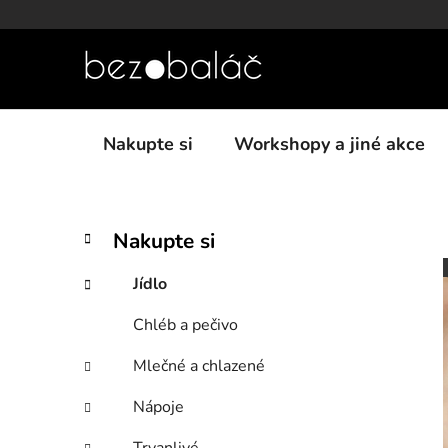
Přejít
na
obsah
Nakupte si
Workshopy a jiné akce
P
K
Přeskočit
Nakupte si
a
kategorie
o
t
s
Jídlo
e
t
g
Chléb a pečivo
r
o
a
r
Mlečné a chlazené
i
n
e
n
Nápoje
í