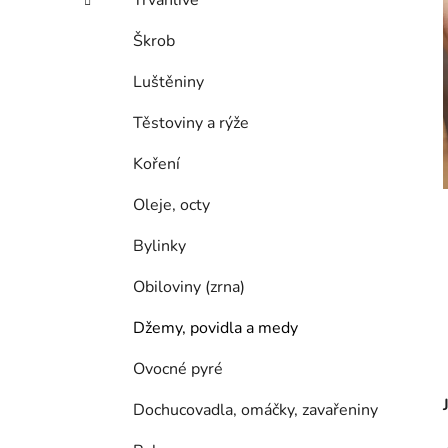
Trvanlivé
p
a
Škrob
n
Luštěniny
e
l
Těstoviny a rýže
Koření
Oleje, octy
Bylinky
Obiloviny (zrna)
Džemy, povidla a medy
Ovocné pyré
Dochucovadla, omáčky, zavařeniny