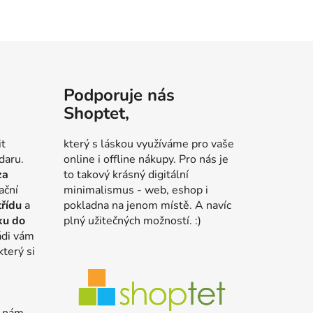
Podporuje nás
Shoptet,
it
který s láskou využíváme pro vaše
daru.
online i offline nákupy. Pro nás je
za
to takový krásný digitální
ační
minimalismus - web, eshop i
třídu
a
pokladna na jenom místě. A navíc
ku do
plný užitečných možností. :)
ádi vám
který si