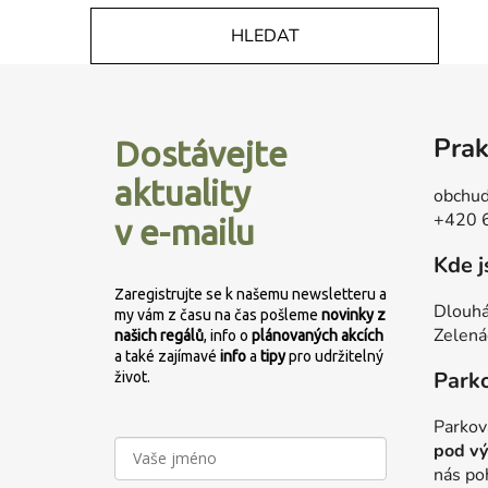
HLEDAT
Z
á
Prak
Dostávejte
p
a
aktuality
obchud
t
+420 
v e-mailu
í
Kde 
Zaregistrujte se k našemu newsletteru a
Dlouhá
my vám z času na čas pošleme
novinky z
Zelená
našich regálů
, info o
plánovaných
akcích
a také zajímavé
info
a
tipy
pro udržitelný
Park
život.
Parkov
pod vý
nás po