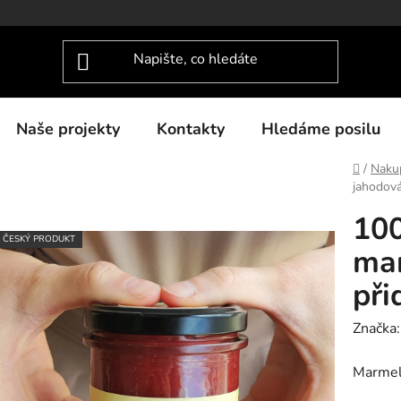
Naše projekty
Kontakty
Hledáme posilu
Domů
/
Nakup
jahodov
10
ČESKÝ PRODUKT
ma
při
Značka
Marmel