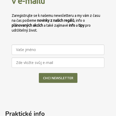
v e-mailu
t
í
p
í
r
Zaregistrujte se k našemu newsletteru a my vám z času
v
na čas pošleme
novinky z našich regálů
, info o
k
plánovaných
akcích
a také zajímavé
info
a
tipy
pro
y
udržitelný život.
v
ý
p
i
s
u
CHCI NEWSLETTER
Praktické info