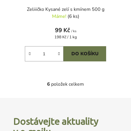
Zeliiičko Kysané zelí s kmínem 500 g
Máme!
(6 ks)
99 Kč
/ ks
Měrná
198 Kč / 1 kg
cena:
DO KOŠÍKU
6
položek celkem
O
v
l
Z
á
á
d
p
a
Dostávejte aktuality
a
c