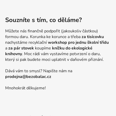
Souzníte s tím, co děláme?
Můžete nás finančně podpořit (jakoukoliv částkou)
formou daru. Korunka ke korunce a třeba
za tisícovku
nachystáme recyklační
workshop pro jednu školní třídu
a
za pár stovek
koupíme
knížku do ekologické
knihovny
. Moc rádi vám vystavíme potvrzení o daru,
který si pak budete moci uplatnit v daňovém přiznání.
Dává vám to smysl? Napište nám na
prodejna@bezobalac.cz
Mnohokrát děkujeme!