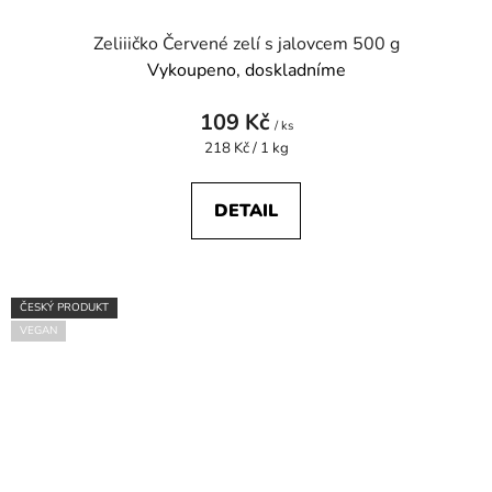
Zeliiičko Červené zelí s jalovcem 500 g
Vykoupeno, doskladníme
109 Kč
/ ks
Měrná
218 Kč / 1 kg
cena:
DETAIL
ČESKÝ PRODUKT
VEGAN