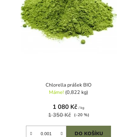
o
u
d
k
u
t
k
ů
t
ů
Chlorella prášek BIO
Máme!
(0,822 kg)
1 080 Kč
/ kg
1 350 Kč
(–20 %)
DO KOŠÍKU