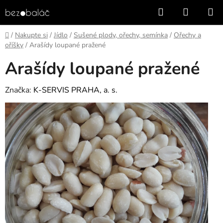
Přejít
Hledat
NÁKUP
na
KOŠÍK
obsah
Domů
/
Nakupte si
/
Jídlo
/
Sušené plody, ořechy, semínka
/
Ořechy a
oříšky
/
Arašídy loupané pražené
Arašídy loupané pražené
Značka:
K-SERVIS PRAHA, a. s.