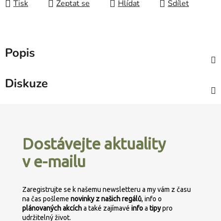
Tisk
Zeptat se
Hlídat
Sdílet
Popis
Diskuze
Z
á
p
Dostávejte aktuality
a
v e-mailu
t
í
Zaregistrujte se k našemu newsletteru a my vám z času
na čas pošleme
novinky z našich regálů
, info o
plánovaných
akcích
a také zajímavé
info
a
tipy
pro
udržitelný život.