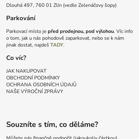
Dlouhá 497, 760 01 Zlín (vedle Zelenáčovy šopy)
Parkování
Parkovací místo je
před prodejnou, pod výlohou
. Víc info
o tom, jak u nás pohodově zaparkovat, nebo se k nám
jinak dostat, najdeš
TADY
.
Co víc?
JAK NAKUPOVAT
OBCHODNÍ PODMÍNKY
OCHRANA OSOBNÍCH ÚDAJŮ
NAŠE VÝROČNÍ ZPRÁVY
Souzníte s tím, co děláme?
Můžete nás finančně podpořit (jakoukoliv částkou)