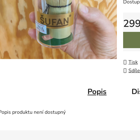
Dostup
29
Měrná 
Tisk
Sdíle
Popis
Di
Popis produktu není dostupný