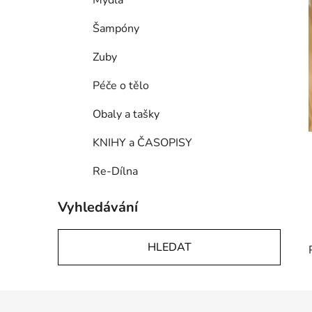
Mýdla
p
a
Šampóny
n
Zuby
e
l
Péče o tělo
Obaly a tašky
KNIHY a ČASOPISY
Re-Dílna
Vyhledávání
HLEDAT