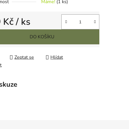
nost
Máme!
(1 ks)
9 Kč
/ ks
cena:
DO KOŠÍKU
Zeptat se
Hlídat
t
skuze