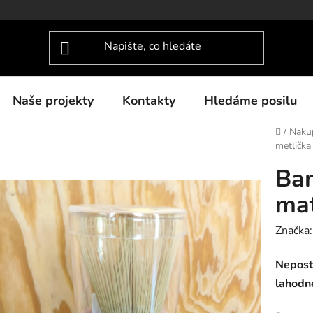
Naše projekty
Kontakty
Hledáme posilu
Domů
/
Nakup
metlička
Bam
ma
Značka
Nepost
lahodn