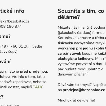
tické info
Souzníte s tím, co
děláme?
ek@bezobalac.cz
608 180 874
Můžete nás finančně podpoř
(jakoukoliv částkou) formou 
jsme?
Korunka ke korunce a třeba
tisícovku
nachystáme recykl
 497, 760 01 Zlín (vedle
workshop pro jednu školní 
čovy šopy)
za pár stovek
koupíme
kníž
ekologické knihovny
. Moc r
ování
vystavíme potvrzení o daru, 
pak budete moci uplatnit v
ací místo je
před prodejnou,
daňovém přiznání.
lohou
. Víc info o tom, jak u
hodově zaparkovat, nebo se
Dává vám to smysl? Napišt
jinak dostat, najdeš
TADY
.
na
prodejna@bezobalac.cz
c?
Mnohokrát děkujeme!