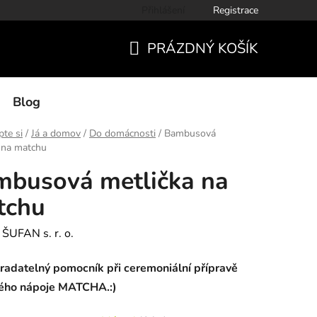
Přihlášení
Registrace
PRÁZDNÝ KOŠÍK
NÁKUPNÍ
KOŠÍK
Blog
te si
/
Já a domov
/
Do domácnosti
/
Bambusová
 na matchu
busová metlička na
tchu
:
ŠUFAN s. r. o.
radatelný pomocník při ceremoniální přípravě
ého nápoje MATCHA.:)