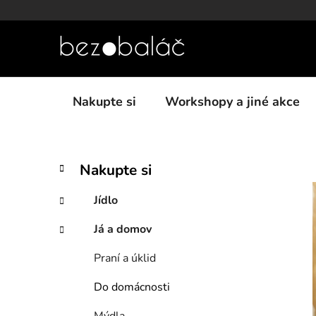
Přejít
na
obsah
Nakupte si
Workshopy a jiné akce
P
K
Přeskočit
Nakupte si
a
kategorie
o
t
s
Jídlo
e
t
g
Já a domov
r
o
a
r
Praní a úklid
i
n
e
n
Do domácnosti
í