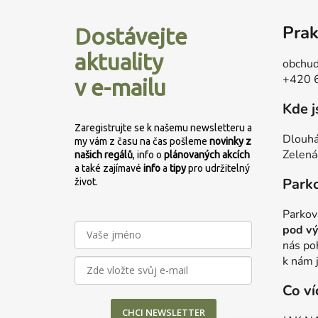
Z
á
Prak
Dostávejte
p
a
aktuality
obchud
t
+420 
v e-mailu
í
Kde 
Zaregistrujte se k našemu newsletteru a
Dlouhá
my vám z času na čas pošleme
novinky z
Zelená
našich regálů
, info o
plánovaných
akcích
a také zajímavé
info
a
tipy
pro udržitelný
Park
život.
Parkov
pod vý
nás po
k nám 
Co ví
CHCI NEWSLETTER