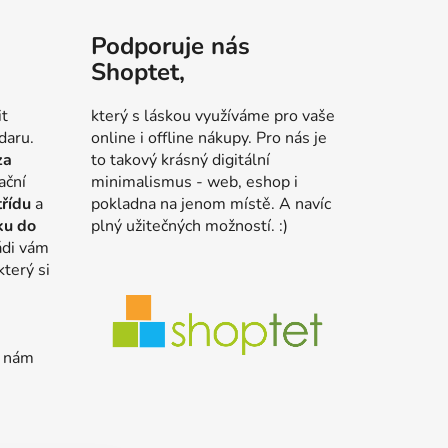
Podporuje nás
Shoptet,
it
který s láskou využíváme pro vaše
daru.
online i offline nákupy. Pro nás je
za
to takový krásný digitální
ační
minimalismus - web, eshop i
třídu
a
pokladna na jenom místě. A navíc
ku do
plný užitečných možností. :)
ádi vám
který si
e nám