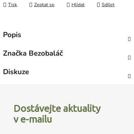
Tisk
Zeptat se
Hlídat
Sdílet
Popis
Značka
Bezobaláč
Diskuze
Z
á
p
Dostávejte aktuality
a
v e-mailu
t
í