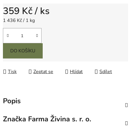
359 Kč
/ ks
Měrná cena:
1 436 Kč / 1 kg
DO KOŠÍKU
Tisk
Zeptat se
Hlídat
Sdílet
Popis
Značka
Farma Živina s. r. o.