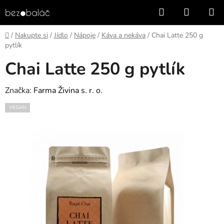
Přejít
Hledat
NÁKUP
na
KOŠÍK
obsah
Domů
/
Nakupte si
/
Jídlo
/
Nápoje
/
Káva a nekáva
/
Chai Latte 250 g
pytlík
Chai Latte 250 g pytlík
Značka:
Farma Živina s. r. o.
VEGAN