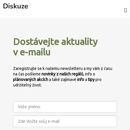
Diskuze
Z
á
p
Dostávejte aktuality
a
v e-mailu
t
í
Zaregistrujte se k našemu newsletteru a my vám z času
na čas pošleme
novinky z našich regálů
, info o
plánovaných
akcích
a také zajímavé
info
a
tipy
pro
udržitelný život.