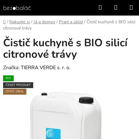
Přejít
Hledat
NÁKUP
na
KOŠÍK
obsah
Domů
/
Nakupte si
/
Já a domov
/
Praní a úklid
/
Čistič kuchyně s BIO silicí
citronové trávy
Čistič kuchyně s BIO silicí
citronové trávy
Značka:
TIERRA VERDE s. r. o.
BIO
ČESKÝ PRODUKT
OTOČ OBAL