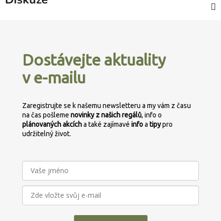
Z
á
p
Dostávejte aktuality
a
v e-mailu
t
í
Zaregistrujte se k našemu newsletteru a my vám z času
na čas pošleme
novinky z našich regálů
, info o
plánovaných
akcích
a také zajímavé
info
a
tipy
pro
udržitelný život.