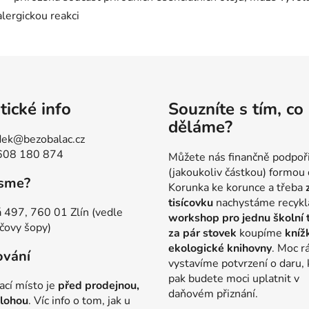
alergickou reakci
tické info
Souzníte s tím, co
děláme?
ek@bezobalac.cz
608 180 874
Můžete nás finančně podpoř
(jakoukoliv částkou) formou 
jsme?
Korunka ke korunce a třeba
tisícovku
nachystáme recykl
 497, 760 01 Zlín (vedle
workshop pro jednu školní 
čovy šopy)
za pár stovek
koupíme
kníž
ekologické knihovny
. Moc r
ování
vystavíme potvrzení o daru, 
pak budete moci uplatnit v
ací místo je
před prodejnou,
daňovém přiznání.
lohou
. Víc info o tom, jak u