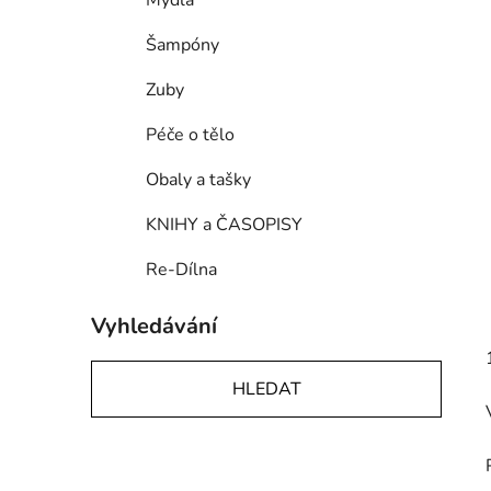
Mýdla
p
a
Šampóny
n
Zuby
e
l
Péče o tělo
Obaly a tašky
KNIHY a ČASOPISY
Re-Dílna
Vyhledávání
HLEDAT