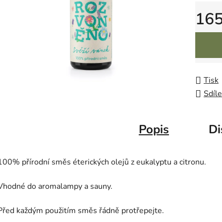
16
Měrná 
Tisk
Sdíle
Popis
Di
100% přírodní směs éterických olejů z eukalyptu a citronu
.
Vhodné do aromalampy a sauny.
Před každým použitím směs řádně protřepejte.