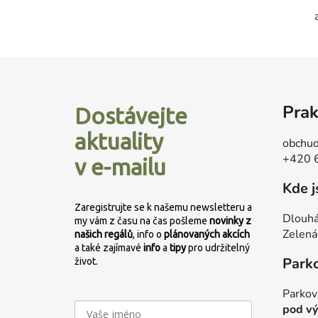
Z
á
Prak
Dostávejte
p
a
aktuality
obchud
t
+420 
v e-mailu
í
Kde 
Zaregistrujte se k našemu newsletteru a
Dlouhá
my vám z času na čas pošleme
novinky z
Zelená
našich regálů
, info o
plánovaných
akcích
a také zajímavé
info
a
tipy
pro udržitelný
Park
život.
Parkov
pod vý