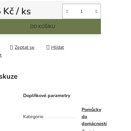
5 Kč
/ ks
cena:
DO KOŠÍKU
Zeptat se
Hlídat
t
skuze
Doplňkové parametry
Pomůcky
Kategorie
do
domácnosti