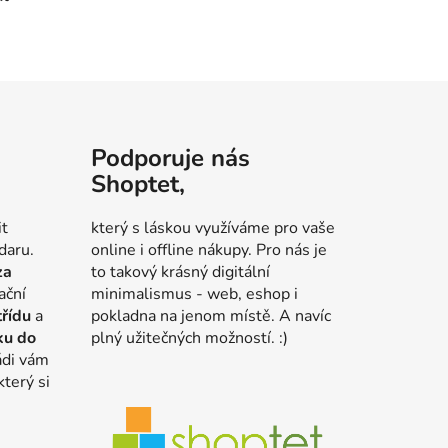
Podporuje nás
Shoptet,
it
který s láskou využíváme pro vaše
daru.
online i offline nákupy. Pro nás je
za
to takový krásný digitální
ační
minimalismus - web, eshop i
třídu
a
pokladna na jenom místě. A navíc
ku do
plný užitečných možností. :)
ádi vám
který si