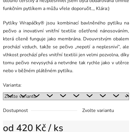
dlouho čerstvý a nezplesnivěl jsem byla obdarována tímhle
funkčním pytlíkem a můžu vřele doporučit.,, Klára:)
Pytlíky Wrapáčky® jsou kombinací bavlněného pytlíku na
pečivo a inovativní vnitřní textilie ošetřené nánosováním,
která cíleně funguje jako membrána. Dvouvrstvým obalem
prochází vzduch, takže se pečivo „nepotí a neplesniví“, ale
vlhkost prochází přes vnitřní textilii jen velmi pozvolna, díky
tomu pečivo nevysychá a netvrdne tak rychle jako v utěrce
nebo v běžném plátěném pytlíku.
Varianta:
Dostupnost
Zvolte variantu
od
420 Kč
/ ks