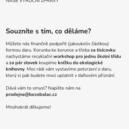
NAŠE VÝROČNÍ ZPRÁVY
Souzníte s tím, co děláme?
Můžete nás finančně podpořit (jakoukoliv částkou)
formou daru. Korunka ke korunce a třeba
za tisícovku
nachystáme recyklační
workshop pro jednu školní třídu
a
za pár stovek
koupíme
knížku do ekologické
knihovny
. Moc rádi vám vystavíme potvrzení o daru,
který si pak budete moci uplatnit v daňovém přiznání.
Dává vám to smysl? Napište nám na
prodejna@bezobalac.cz
Mnohokrát děkujeme!