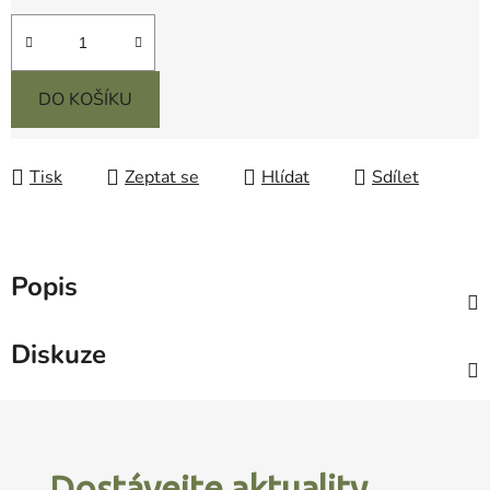
Měrná cena:
DO KOŠÍKU
Tisk
Zeptat se
Hlídat
Sdílet
Popis
Diskuze
Z
á
p
Dostávejte aktuality