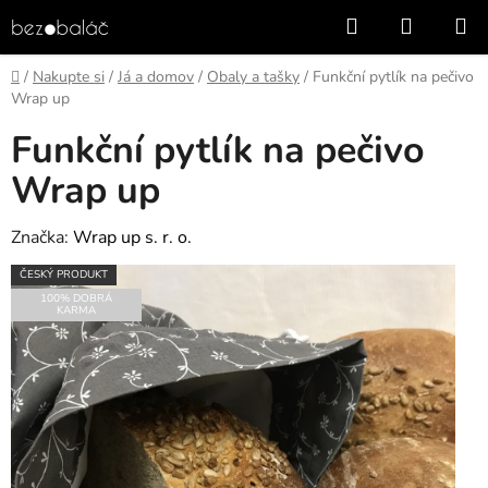
Přejít
Hledat
NÁKUP
na
KOŠÍK
obsah
Domů
/
Nakupte si
/
Já a domov
/
Obaly a tašky
/
Funkční pytlík na pečivo
Wrap up
Funkční pytlík na pečivo
Wrap up
Značka:
Wrap up s. r. o.
ČESKÝ PRODUKT
100% DOBRÁ
KARMA