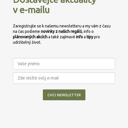
a
v e-mailu
t
í
Zaregistrujte se k našemu newsletteru a my vám z času
na čas pošleme
novinky z našich regálů
, info o
plánovaných
akcích
a také zajímavé
info
a
tipy
pro
udržitelný život.
CHCI NEWSLETTER