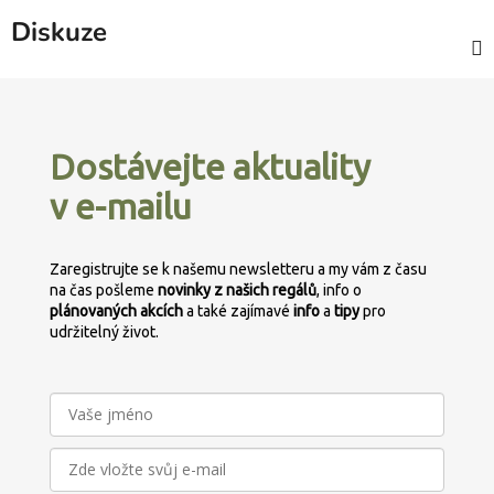
Diskuze
Z
á
p
Dostávejte aktuality
a
v e-mailu
t
í
Zaregistrujte se k našemu newsletteru a my vám z času
na čas pošleme
novinky z našich regálů
, info o
plánovaných
akcích
a také zajímavé
info
a
tipy
pro
udržitelný život.