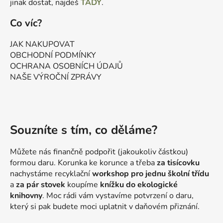
jinak dostat, najdeš
TADY
.
Co víc?
JAK NAKUPOVAT
OBCHODNÍ PODMÍNKY
OCHRANA OSOBNÍCH ÚDAJŮ
NAŠE VÝROČNÍ ZPRÁVY
Souzníte s tím, co děláme?
Můžete nás finančně podpořit (jakoukoliv částkou)
formou daru. Korunka ke korunce a třeba
za tisícovku
nachystáme recyklační
workshop pro jednu školní třídu
a
za pár stovek
koupíme
knížku do ekologické
knihovny
. Moc rádi vám vystavíme potvrzení o daru,
který si pak budete moci uplatnit v daňovém přiznání.