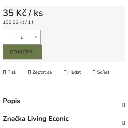
35 Kč
/ ks
Měrná cena:
106,06 Kč / 1 l
DO KOŠÍKU
Tisk
Zeptat se
Hlídat
Sdílet
Popis
Značka
Living Econic