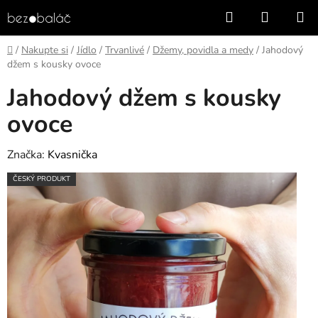
Přejít
Hledat
NÁKUP
na
KOŠÍK
obsah
Domů
/
Nakupte si
/
Jídlo
/
Trvanlivé
/
Džemy, povidla a medy
/
Jahodový
džem s kousky ovoce
Jahodový džem s kousky
ovoce
Značka:
Kvasnička
ČESKÝ PRODUKT