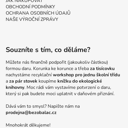
JAK NAKUPOVAT
OBCHODNÍ PODMÍNKY
OCHRANA OSOBNÍCH ÚDAJŮ
NAŠE VÝROČNÍ ZPRÁVY
Souzníte s tím, co děláme?
Můžete nás finančně podpořit (jakoukoliv částkou)
formou daru. Korunka ke korunce a třeba
za tisícovku
nachystáme recyklační
workshop pro jednu školní třídu
a
za pár stovek
koupíme
knížku do ekologické
knihovny
. Moc rádi vám vystavíme potvrzení o daru,
který si pak budete moci uplatnit v daňovém přiznání.
Dává vám to smysl? Napište nám na
prodejna@bezobalac.cz
Mnohokrát děkujeme!