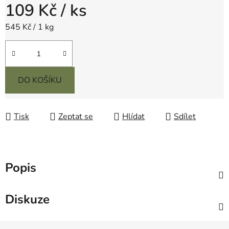
109 Kč
/ ks
Měrná cena:
545 Kč / 1 kg
DO KOŠÍKU
Tisk
Zeptat se
Hlídat
Sdílet
Popis
Diskuze
Z