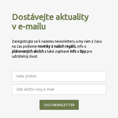
á
p
Dostávejte aktuality
a
v e-mailu
t
í
Zaregistrujte se k našemu newsletteru a my vám z času
na čas pošleme
novinky z našich regálů
, info o
plánovaných
akcích
a také zajímavé
info
a
tipy
pro
udržitelný život.
CHCI NEWSLETTER