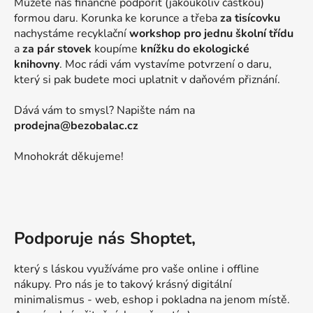
Můžete nás finančně podpořit (jakoukoliv částkou)
formou daru. Korunka ke korunce a třeba
za tisícovku
nachystáme recyklační
workshop pro jednu školní třídu
a
za pár stovek
koupíme
knížku do ekologické
knihovny
. Moc rádi vám vystavíme potvrzení o daru,
který si pak budete moci uplatnit v daňovém přiznání.
Dává vám to smysl? Napište nám na
prodejna@bezobalac.cz
Mnohokrát děkujeme!
Podporuje nás Shoptet,
který s láskou využíváme pro vaše online i offline
nákupy. Pro nás je to takový krásný digitální
minimalismus - web, eshop i pokladna na jenom místě.