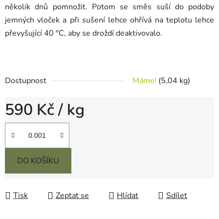
několik dnů pomnožit. Potom se směs suší do podoby
jemných vloček a při sušení lehce ohřívá na teplotu lehce
převyšující 40 °C, aby se droždí deaktivovalo.
Dostupnost
Máme!
(5,04 kg)
590 Kč
/ kg
Měrná cena:
DO KOŠÍKU
Tisk
Zeptat se
Hlídat
Sdílet