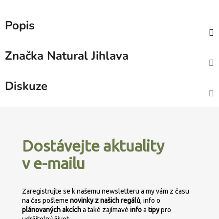
Popis
Značka
Natural Jihlava
Diskuze
Z
á
p
Dostávejte aktuality
a
v e-mailu
t
í
Zaregistrujte se k našemu newsletteru a my vám z času
na čas pošleme
novinky z našich regálů
, info o
plánovaných
akcích
a také zajímavé
info
a
tipy
pro