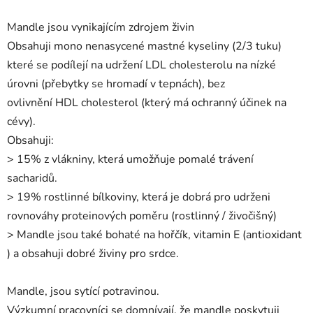
Mandle jsou vynikajícím zdrojem živin
Obsahuji mono nenasycené mastné kyseliny (2/3 tuku)
které se podílejí na udržení LDL cholesterolu na nízké
úrovni (přebytky se hromadí v tepnách), bez
ovlivnění HDL cholesterol (který má ochranný účinek na
cévy).
Obsahuji:
> 15% z vlákniny, která umožňuje pomalé trávení
sacharidů.
> 19% rostlinné bílkoviny, která je dobrá pro udrženi
rovnováhy proteinových poměru (rostlinný / živočišný)
> Mandle jsou také bohaté na hořčík, vitamin E (antioxidant
) a obsahuji dobré živiny pro srdce.
Mandle, jsou sytící potravinou.
Výzkumní pracovníci se domnívají, že mandle poskytuji