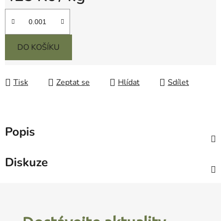
Měrná cena:
DO KOŠÍKU
Tisk
Zeptat se
Hlídat
Sdílet
Popis
Diskuze
Z
á
p