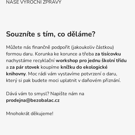
NAŠE VÝROČNÍ ZPRÁVY
Souzníte s tím, co děláme?
Můžete nás finančně podpořit (jakoukoliv částkou)
formou daru. Korunka ke korunce a třeba
za tisícovku
nachystáme recyklační
workshop pro jednu školní třídu
a
za pár stovek
koupíme
knížku do ekologické
knihovny
. Moc rádi vám vystavíme potvrzení o daru,
který si pak budete moci uplatnit v daňovém přiznání.
Dává vám to smysl? Napište nám na
prodejna@bezobalac.cz
Mnohokrát děkujeme!