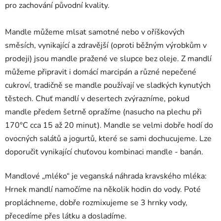
pro zachování původní kvality.
Mandle můžeme mlsat samotné nebo v oříškových
směsích, vynikající a zdravější (oproti běžným výrobkům v
prodeji) jsou mandle pražené ve slupce bez oleje. Z mandlí
můžeme připravit i domácí marcipán a různé nepečené
cukroví, tradičně se mandle používají ve sladkých kynutých
těstech. Chuť mandlí v desertech zvýrazníme, pokud
mandle předem šetrně opražíme (nasucho na plechu při
170°C cca 15 až 20 minut). Mandle se velmi dobře hodí do
ovocných salátů a jogurtů, které se sami dochucujeme. Lze
doporučit vynikající chuťovou kombinaci mandle - banán.
Mandlové „mléko“ je veganská náhrada kravského mléka:
Hrnek mandlí namočíme na několik hodin do vody. Poté
propláchneme, dobře rozmixujeme se 3 hrnky vody,
přecedíme přes látku a dosladíme.