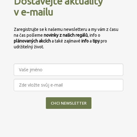
Dostávejte aktuality
a
v e-mailu
t
í
Zaregistrujte se k našemu newsletteru a my vám z času
na čas pošleme
novinky z našich regálů
, info o
plánovaných
akcích
a také zajímavé
info
a
tipy
pro
udržitelný život.
CHCI NEWSLETTER