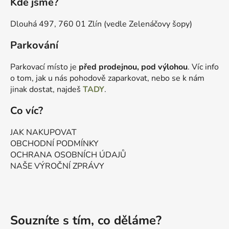
Kde jsme?
Dlouhá 497, 760 01 Zlín (vedle Zelenáčovy šopy)
Parkování
Parkovací místo je
před prodejnou, pod výlohou
. Víc info
o tom, jak u nás pohodově zaparkovat, nebo se k nám
jinak dostat, najdeš
TADY
.
Co víc?
JAK NAKUPOVAT
OBCHODNÍ PODMÍNKY
OCHRANA OSOBNÍCH ÚDAJŮ
NAŠE VÝROČNÍ ZPRÁVY
Souzníte s tím, co děláme?