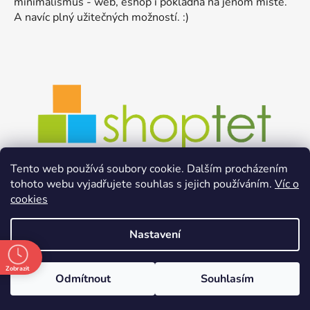
minimalismus - web, eshop i pokladna na jenom místě.
A navíc plný užitečných možností. :)
Tento web používá soubory cookie. Dalším procházením
tohoto webu vyjadřujete souhlas s jejich používáním.
Víc o
cookies
Nastavení
Zobrazit
Odmítnout
Souhlasím
Vytvořil Shoptet
Copyright 2026
bez●baláč
. Všechna práva vyhrazena.