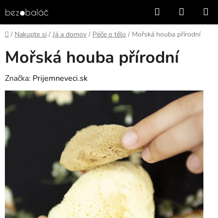
Přejít
Hledat
NÁKUP
na
KOŠÍK
obsah
Domů
/
Nakupte si
/
Já a domov
/
Péče o tělo
/
Mořská houba přírodní
Mořská houba přírodní
Značka:
Prijemneveci.sk