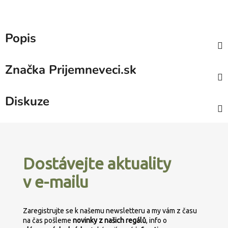
Popis
Značka
Prijemneveci.sk
Diskuze
Z
á
p
Dostávejte aktuality
a
v e-mailu
t
í
Zaregistrujte se k našemu newsletteru a my vám z času
na čas pošleme
novinky z našich regálů
, info o