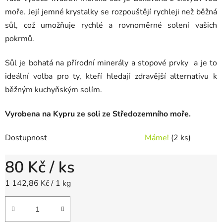
moře. Její jemné krystalky se rozpouštějí rychleji než běžná
sůl, což umožňuje rychlé a rovnoměrné solení vašich
pokrmů.
Sůl je bohatá na přírodní minerály a stopové prvky a je to
ideální volba pro ty, kteří hledají zdravější alternativu k
běžným kuchyňským solím.
Vyrobena na Kypru ze soli ze Středozemního moře.
Dostupnost
Máme!
(2 ks)
80 Kč
/ ks
Měrná cena:
1 142,86 Kč / 1 kg