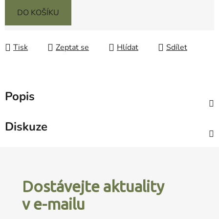
DO KOŠÍKU
Tisk
Zeptat se
Hlídat
Sdílet
Popis
Diskuze
Z
á
p
Dostávejte aktuality
a
v e-mailu
t
í