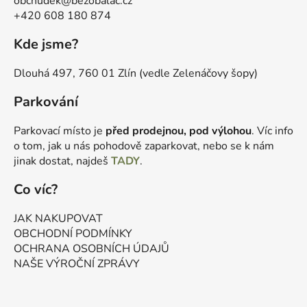
obchudek@bezobalac.cz
+420 608 180 874
Kde jsme?
Dlouhá 497, 760 01 Zlín (vedle Zelenáčovy šopy)
Parkování
Parkovací místo je
před prodejnou, pod výlohou
. Víc info
o tom, jak u nás pohodově zaparkovat, nebo se k nám
jinak dostat, najdeš
TADY
.
Co víc?
JAK NAKUPOVAT
OBCHODNÍ PODMÍNKY
OCHRANA OSOBNÍCH ÚDAJŮ
NAŠE VÝROČNÍ ZPRÁVY