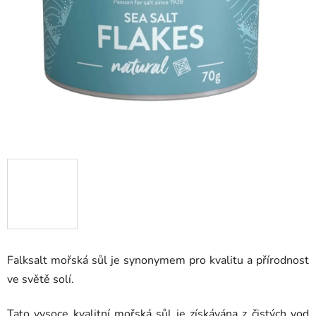
Falksalt mořská sůl je synonymem pro kvalitu a přírodnost
ve světě solí.
Tato vysoce kvalitní mořská sůl je získávána z čistých vod