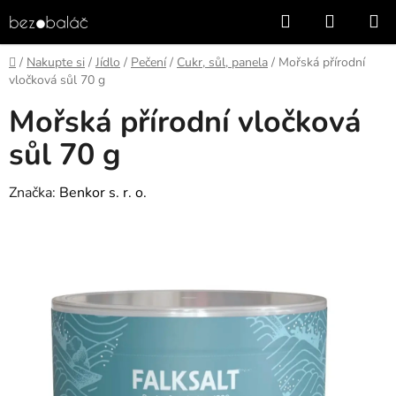
Přejít
Hledat
NÁKUP
na
KOŠÍK
obsah
Domů
/
Nakupte si
/
Jídlo
/
Pečení
/
Cukr, sůl, panela
/
Mořská přírodní
vločková sůl 70 g
Mořská přírodní vločková
sůl 70 g
Značka:
Benkor s. r. o.