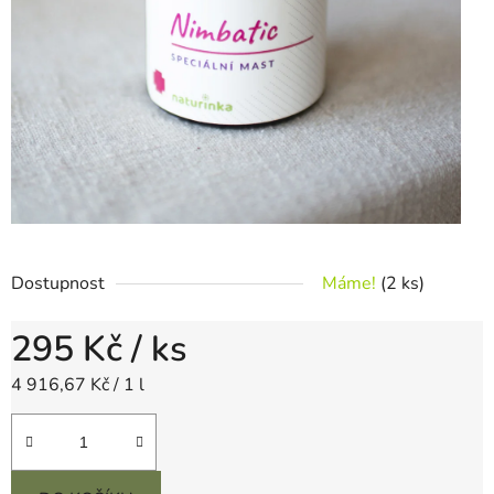
Dostupnost
Máme!
(2 ks)
295 Kč
/ ks
Měrná cena:
4 916,67 Kč / 1 l