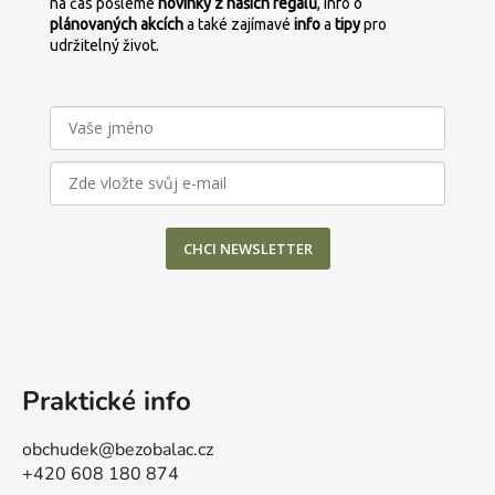
na čas pošleme
novinky z našich regálů
, info o
plánovaných
akcích
a také zajímavé
info
a
tipy
pro
udržitelný život.
CHCI NEWSLETTER
Praktické info
obchudek@bezobalac.cz
+420 608 180 874