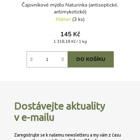
Čajovníkové mýdlo Naturinka (antiseptické,
antimykotické)
Máme!
(3 ks)
145 Kč
Měrná
1 318,18 Kč / 1 kg
cena:
DO KOŠÍKU
Z
á
p
Dostávejte aktuality
a
v e-mailu
t
í
Zaregistrujte se k našemu newsletteru a my vám z času