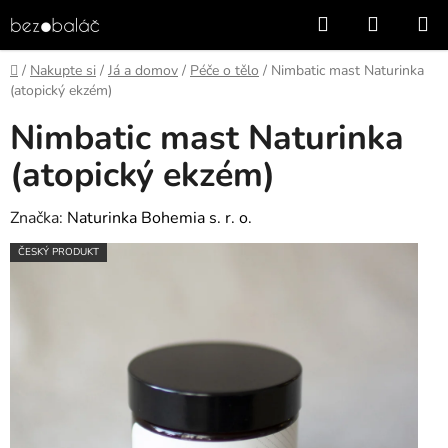
Přejít
Hledat
NÁKUP
na
KOŠÍK
obsah
Domů
/
Nakupte si
/
Já a domov
/
Péče o tělo
/
Nimbatic mast Naturinka
(atopický ekzém)
Nimbatic mast Naturinka
(atopický ekzém)
Značka:
Naturinka Bohemia s. r. o.
ČESKÝ PRODUKT