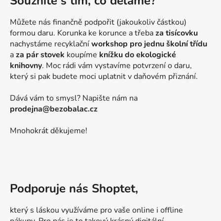
Souzníte s tím, co děláme?
Můžete nás finančně podpořit (jakoukoliv částkou)
formou daru. Korunka ke korunce a třeba
za tisícovku
nachystáme recyklační
workshop pro jednu školní třídu
a
za pár stovek
koupíme
knížku do ekologické
knihovny
. Moc rádi vám vystavíme potvrzení o daru,
který si pak budete moci uplatnit v daňovém přiznání.
Dává vám to smysl? Napište nám na
prodejna@bezobalac.cz
Mnohokrát děkujeme!
Podporuje nás Shoptet,
který s láskou využíváme pro vaše online i offline
nákupy. Pro nás je to takový krásný digitální