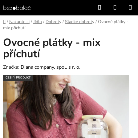
Přejít
Hledat
NÁKUP
na
KOŠÍK
obsah
Domů
/
Nakupte si
/
Jídlo
/
Dobroty
/
Sladké dobroty
/
Ovocné plátky -
mix příchutí
Ovocné plátky - mix
příchutí
Značka:
Diana company, spol. s r. o.
ČESKÝ PRODUKT