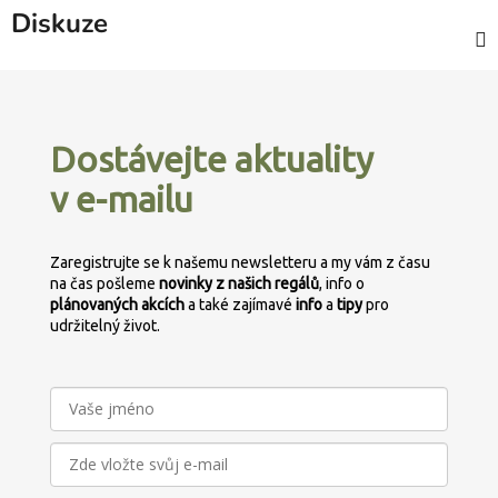
Diskuze
Z
á
p
Dostávejte aktuality
a
v e-mailu
t
í
Zaregistrujte se k našemu newsletteru a my vám z času
na čas pošleme
novinky z našich regálů
, info o
plánovaných
akcích
a také zajímavé
info
a
tipy
pro
udržitelný život.