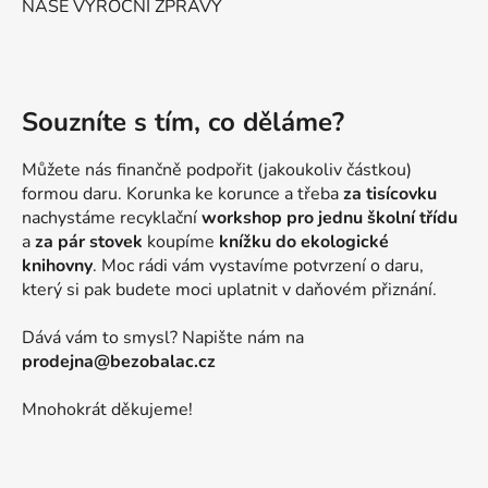
NAŠE VÝROČNÍ ZPRÁVY
Souzníte s tím, co děláme?
Můžete nás finančně podpořit (jakoukoliv částkou)
formou daru. Korunka ke korunce a třeba
za tisícovku
nachystáme recyklační
workshop pro jednu školní třídu
a
za pár stovek
koupíme
knížku do ekologické
knihovny
. Moc rádi vám vystavíme potvrzení o daru,
který si pak budete moci uplatnit v daňovém přiznání.
Dává vám to smysl? Napište nám na
prodejna@bezobalac.cz
Mnohokrát děkujeme!