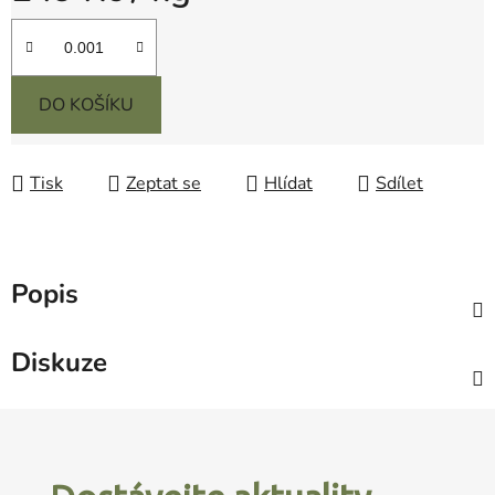
Měrná cena:
DO KOŠÍKU
Tisk
Zeptat se
Hlídat
Sdílet
Popis
Diskuze
Z
á
p