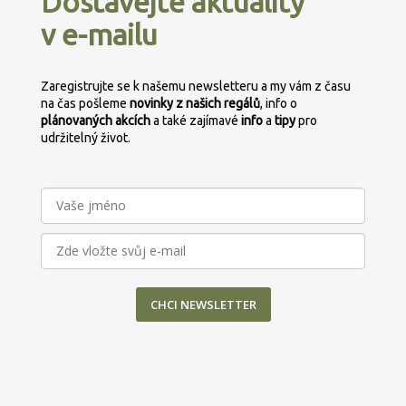
Dostávejte aktuality
a
v e-mailu
t
í
Zaregistrujte se k našemu newsletteru a my vám z času
na čas pošleme
novinky z našich regálů
, info o
plánovaných
akcích
a také zajímavé
info
a
tipy
pro
udržitelný život.
CHCI NEWSLETTER