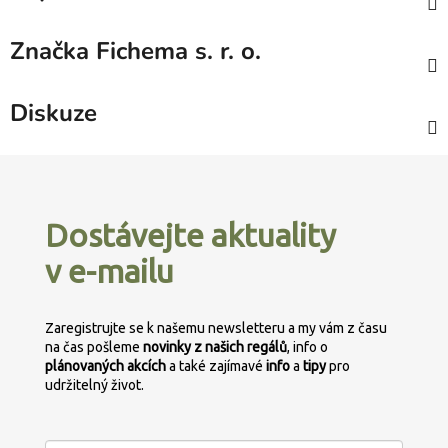
Značka
Fichema s. r. o.
Diskuze
Z
á
p
Dostávejte aktuality
a
v e-mailu
t
í
Zaregistrujte se k našemu newsletteru a my vám z času
na čas pošleme
novinky z našich regálů
, info o
plánovaných
akcích
a také zajímavé
info
a
tipy
pro
udržitelný život.