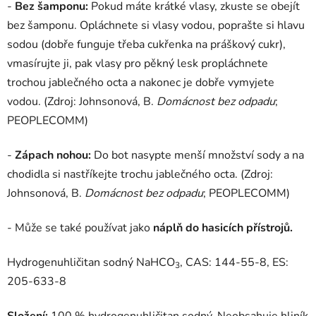
-
Bez šamponu:
Pokud máte krátké vlasy, zkuste se obejít
bez šamponu. Opláchnete si vlasy vodou, poprašte si hlavu
sodou (dobře funguje třeba cukřenka na práškový cukr),
vmasírujte ji, pak vlasy pro pěkný lesk propláchnete
trochou jablečného octa a nakonec je dobře vymyjete
vodou. (Zdroj: Johnsonová, B.
Domácnost bez odpadu
;
PEOPLECOMM)
-
Zápach nohou:
Do bot nasypte menší množství sody a na
chodidla si nastříkejte trochu jablečného octa. (Zdroj:
Johnsonová, B.
Domácnost bez odpadu
; PEOPLECOMM)
- Může se také používat jako
náplň do hasicích přístrojů.
Hydrogenuhličitan sodný NaHCO
, CAS: 144-55-8, ES:
3
205-633-8