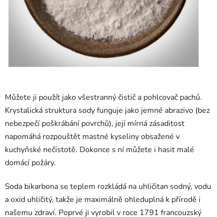
Můžete ji použít jako všestranný čistič a pohlcovač pachů.
Krystalická struktura sody funguje jako jemné abrazivo (bez
nebezpečí poškrábání povrchů), její mírná zásaditost
napomáhá rozpouštět mastné kyseliny obsažené v
kuchyňské nečistotě. Dokonce s ní můžete i hasit malé
domácí požáry.
Soda bikarbona se teplem rozkládá na uhličitan sodný, vodu
a oxid uhličitý, takže je maximálně ohleduplná k přírodě i
našemu zdraví. Poprvé ji vyrobil v roce 1791 francouzský