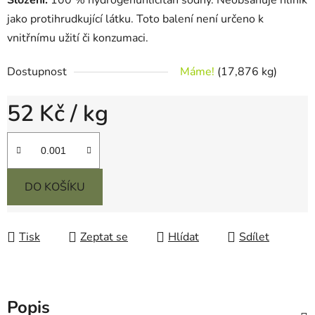
Složení:
100 % hydrogenuhličitan sodný. Neobsahuje hliník
jako protihrudkující látku. Toto balení není určeno k
vnitřnímu užití či konzumaci.
Dostupnost
Máme!
(17,876 kg)
52 Kč
/ kg
Měrná cena:
DO KOŠÍKU
Tisk
Zeptat se
Hlídat
Sdílet
Popis