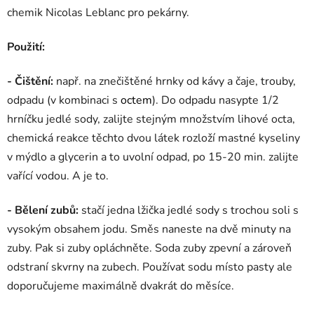
chemik Nicolas Leblanc pro pekárny.
Použití:
- Čištění:
např. na znečištěné hrnky od kávy a čaje, trouby,
odpadu (v kombinaci s
octem
). Do odpadu nasypte 1/2
hrníčku jedlé sody, zalijte stejným množstvím lihové octa,
chemická reakce těchto dvou látek rozloží mastné kyseliny
v mýdlo a glycerin a to uvolní odpad, po 15-20 min. zalijte
vařící vodou. A je to.
- Bělení zubů:
stačí jedna lžička jedlé sody s trochou soli s
vysokým obsahem jodu. Směs naneste na dvě minuty na
zuby. Pak si zuby opláchněte. Soda zuby zpevní a zároveň
odstraní skvrny na zubech. Používat sodu místo pasty ale
doporučujeme maximálně dvakrát do měsíce.