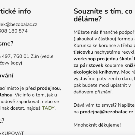
tické info
Souzníte s tím, co
děláme?
ek@bezobalac.cz
608 180 874
Můžete nás finančně podpoř
(jakoukoliv částkou) formou 
jsme?
Korunka ke korunce a třeba
tisícovku
nachystáme recykl
 497, 760 01 Zlín (vedle
workshop pro jednu školní 
čovy šopy)
za pár stovek
koupíme
kníž
ekologické knihovny
. Moc r
ování
vystavíme potvrzení o daru, 
pak budete moci uplatnit v
ací místo je
před prodejnou,
daňovém přiznání.
lohou
. Víc info o tom, jak u
hodově zaparkovat, nebo se
Dává vám to smysl? Napišt
jinak dostat, najdeš
TADY
.
na
prodejna@bezobalac.cz
c?
Mnohokrát děkujeme!
AKUPOVAT