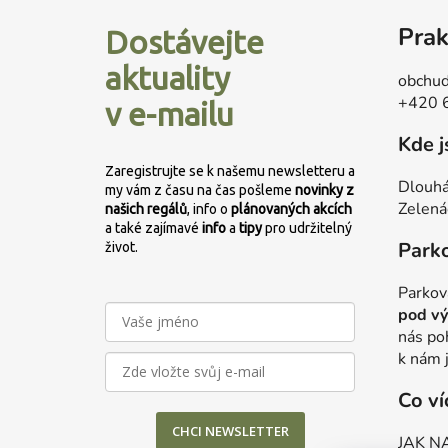
á
Prak
Dostávejte
p
a
aktuality
obchud
t
+420 
v e-mailu
í
Kde 
Zaregistrujte se k našemu newsletteru a
Dlouhá
my vám z času na čas pošleme
novinky z
Zelená
našich regálů
, info o
plánovaných
akcích
a také zajímavé
info
a
tipy
pro udržitelný
Park
život.
Parkov
pod vý
nás po
k nám 
Co ví
CHCI NEWSLETTER
JAK N