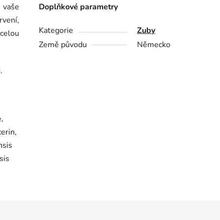
 vaše
Doplňkové parametry
rvení,
Kategorie
Zuby
 celou
Země původu
Německo
.
,
erin,
nsis
sis