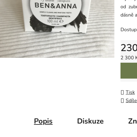
od zub
dásně a 
Dostup
23
Měrná 
2 300 K
Tisk
Sdíle
Popis
Diskuze
Zn