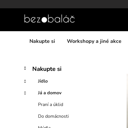
Přejít
na
obsah
Nakupte si
Workshopy a jiné akce
P
K
Přeskočit
Nakupte si
a
kategorie
o
t
s
Jídlo
e
t
g
Já a domov
r
o
a
r
Praní a úklid
i
n
e
n
Do domácnosti
í