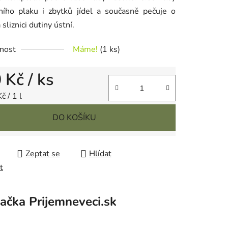
ního plaku i zbytků jídel a současně pečuje o
sliznici dutiny ústní.
nost
Máme!
(1 ks)
0 Kč
/ ks
cena:
č / 1 l
DO KOŠÍKU
Zeptat se
Hlídat
t
ačka
Prijemneveci.sk