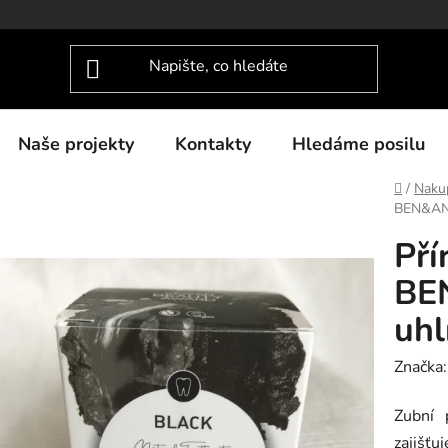
Naše projekty
Kontakty
Hledáme posilu
Domů
/
Nakup
BEN&ANN
Pří
BE
uhl
Značka
Zubní 
zajišťu