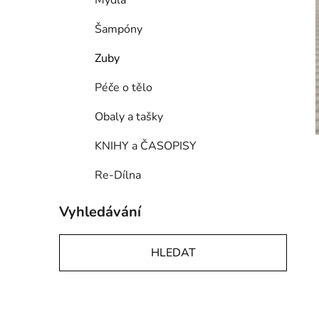
Mýdla
p
a
Šampóny
n
Zuby
e
l
Péče o tělo
Obaly a tašky
KNIHY a ČASOPISY
Re-Dílna
Vyhledávání
HLEDAT