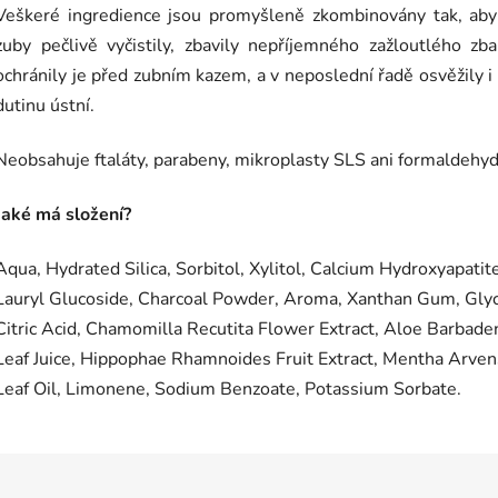
Veškeré ingredience jsou promyšleně zkombinovány tak, aby
zuby pečlivě vyčistily, zbavily nepříjemného zažloutlého zba
ochránily je před zubním kazem, a v neposlední řadě osvěžily i
dutinu ústní.
Neobsahuje ftaláty, parabeny, mikroplasty SLS ani formaldehyd
Jaké má složení?
Aqua, Hydrated Silica, Sorbitol, Xylitol, Calcium Hydroxyapatite
Lauryl Glucoside, Charcoal Powder, Aroma, Xanthan Gum, Glyc
Citric Acid, Chamomilla Recutita Flower Extract, Aloe Barbade
Leaf Juice, Hippophae Rhamnoides Fruit Extract, Mentha Arven
Leaf Oil, Limonene, Sodium Benzoate, Potassium Sorbate.