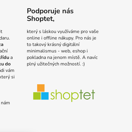
Podporuje nás
Shoptet,
it
který s láskou využíváme pro vaše
daru.
online i offline nákupy. Pro nás je
za
to takový krásný digitální
ační
minimalismus - web, eshop i
třídu
a
pokladna na jenom místě. A navíc
ku do
plný užitečných možností. :)
ádi vám
který si
e nám