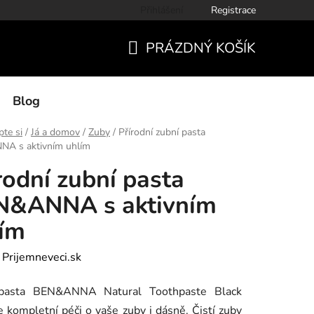
Přihlášení
Registrace
PRÁZDNÝ KOŠÍK
NÁKUPNÍ
KOŠÍK
Blog
te si
/
Já a domov
/
Zuby
/
Přírodní zubní pasta
A s aktivním uhlím
rodní zubní pasta
N&ANNA s aktivním
ím
:
Prijemneveci.sk
pasta BEN&ANNA Natural Toothpaste Black
je kompletní péči o vaše zuby i dásně. Čistí zuby