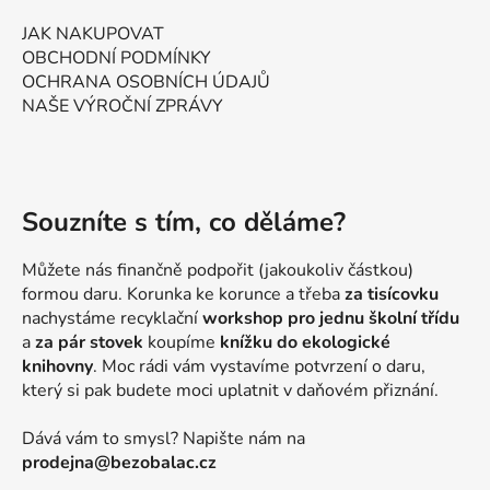
JAK NAKUPOVAT
OBCHODNÍ PODMÍNKY
OCHRANA OSOBNÍCH ÚDAJŮ
NAŠE VÝROČNÍ ZPRÁVY
Souzníte s tím, co děláme?
Můžete nás finančně podpořit (jakoukoliv částkou)
formou daru. Korunka ke korunce a třeba
za tisícovku
nachystáme recyklační
workshop pro jednu školní třídu
a
za pár stovek
koupíme
knížku do ekologické
knihovny
. Moc rádi vám vystavíme potvrzení o daru,
který si pak budete moci uplatnit v daňovém přiznání.
Dává vám to smysl? Napište nám na
prodejna@bezobalac.cz