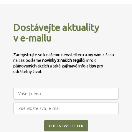
Z
á
p
Dostávejte aktuality
a
v e-mailu
t
í
Zaregistrujte se k našemu newsletteru a my vám z času
na čas pošleme
novinky z našich regálů
, info o
plánovaných
akcích
a také zajímavé
info
a
tipy
pro
udržitelný život.
CHCI NEWSLETTER