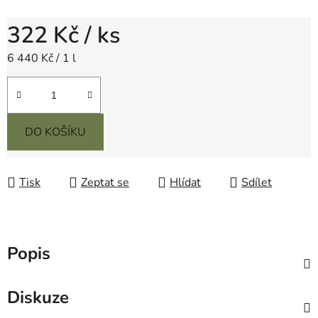
322 Kč
/ ks
Měrná cena:
6 440 Kč / 1 l
DO KOŠÍKU
Tisk
Zeptat se
Hlídat
Sdílet
Popis
Diskuze