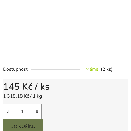
Dostupnost
Máme!
(2 ks)
145 Kč
/ ks
Měrná cena:
1 318,18 Kč / 1 kg
DO KOŠÍKU