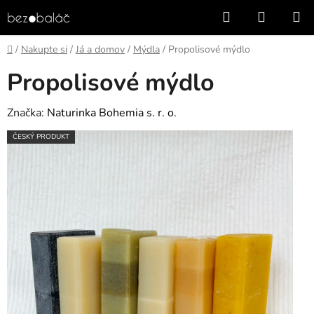
Přejít
Hledat
NÁKUP
na
KOŠÍK
obsah
Domů
/
Nakupte si
/
Já a domov
/
Mýdla
/
Propolisové mýdlo
Propolisové mýdlo
Značka:
Naturinka Bohemia s. r. o.
ČESKÝ PRODUKT