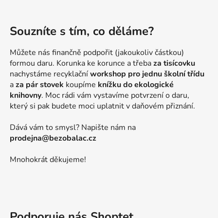
Souzníte s tím, co děláme?
Můžete nás finančně podpořit (jakoukoliv částkou)
formou daru. Korunka ke korunce a třeba
za tisícovku
nachystáme recyklační
workshop pro jednu školní třídu
a
za pár stovek
koupíme
knížku do ekologické
knihovny
. Moc rádi vám vystavíme potvrzení o daru,
který si pak budete moci uplatnit v daňovém přiznání.
Dává vám to smysl? Napište nám na
prodejna@bezobalac.cz
Mnohokrát děkujeme!
Podporuje nás Shoptet,