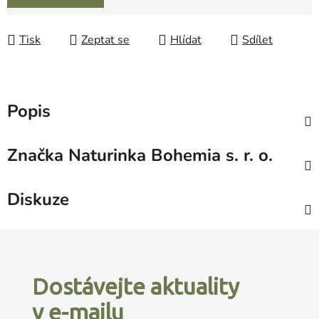
Tisk
Zeptat se
Hlídat
Sdílet
Popis
Značka
Naturinka Bohemia s. r. o.
Diskuze
Z
á
p
Dostávejte aktuality
a
v e-mailu
t