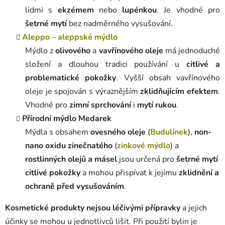
lidmi s
ekzémem
nebo
lupénkou
. Je vhodné pro
šetrné mytí
bez nadměrného vysušování.
Aleppo – aleppské mýdlo
Mýdlo z
olivového
a
vavřínového oleje
má jednoduché
složení a dlouhou tradici používání u
citlivé a
problematické pokožky
. Vyšší obsah vavřínového
oleje je spojován s výraznějším
zklidňujícím efektem
.
Vhodné pro
zimní sprchování
i
mytí rukou
.
Přírodní mýdlo Medarek
Mýdla s obsahem
ovesného oleje
(
Budulínek
),
non-
nano oxidu zinečnatého
(
zinkové mýdlo
) a
rostlinných olejů a másel
jsou určená pro
šetrné mytí
citlivé pokožky
a mohou přispívat k jejímu
zklidnění a
ochraně před vysušováním
.
Kosmetické produkty nejsou léčivými přípravky
a jejich
účinky se mohou u jednotlivců lišit. Při použití bylin je