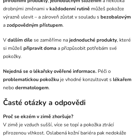
přírodními produkty
,
jednoduchým složením
a několika
drobnými změnami v
každodenní rutině
můžeš pokožce
výrazně ulevit – a zároveň zůstat v souladu s
bezobalovým
a
zodpovědným přístupem
.
V
dalším díle
se zaměříme na
jednoduché produkty
, které
si můžeš
připravit doma
a přizpůsobit potřebám své
pokožky.
Nejedná se o lékařsky ověřené informace.
Péči o
problematickou pokožku
je vhodné konzultovat s
lékařem
nebo
dermatologem
.
Časté otázky a odpovědi
Proč se ekzém v zimě zhoršuje?
V zimě je vzduch sušší, více se topí a pokožka ztrácí
přirozenou vlhkost. Oslabená kožní bariéra pak nedokáže