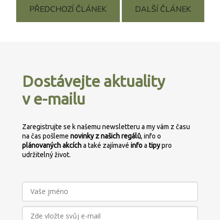
PŘEDCHOZÍ ČLÁNEK
DALŠÍ ČLÁNEK
Z
á
p
Dostávejte aktuality
a
v e-mailu
t
í
Zaregistrujte se k našemu newsletteru a my vám z času
na čas pošleme
novinky z našich regálů
, info o
plánovaných
akcích
a také zajímavé
info
a
tipy
pro
udržitelný život.