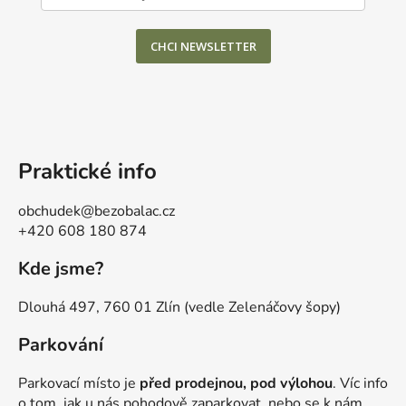
CHCI NEWSLETTER
Praktické info
obchudek@bezobalac.cz
+420 608 180 874
Kde jsme?
Dlouhá 497, 760 01 Zlín (vedle Zelenáčovy šopy)
Parkování
Parkovací místo je
před prodejnou, pod výlohou
. Víc info
o tom, jak u nás pohodově zaparkovat, nebo se k nám