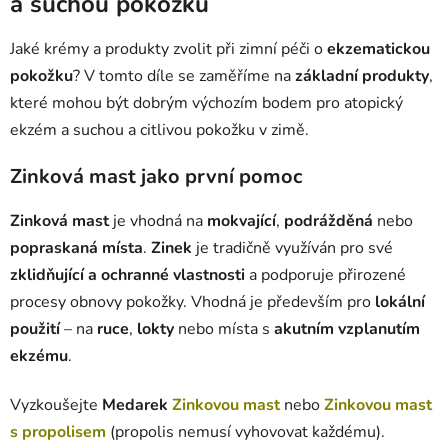
a
suchou pokožku
Jaké krémy a produkty zvolit při zimní péči o
ekzematickou
pokožku
? V tomto díle se zaměříme na
základní produkty
,
které mohou být dobrým výchozím bodem pro atopický
ekzém a suchou a citlivou pokožku v zimě.
Zinková mast jako první pomoc
Zinková mast
je vhodná na
mokvající
,
podrážděná
nebo
popraskaná místa
.
Zinek
je tradičně využíván pro své
zklidňující a ochranné vlastnosti
a podporuje přirozené
procesy obnovy pokožky. Vhodná je především pro
lokální
použití
– na
ruce
,
lokty
nebo místa s
akutním vzplanutím
ekzému
.
Vyzkoušejte
Medarek
Zinkovou mast
nebo
Zinkovou mast
s propolisem
(propolis nemusí vyhovovat každému).