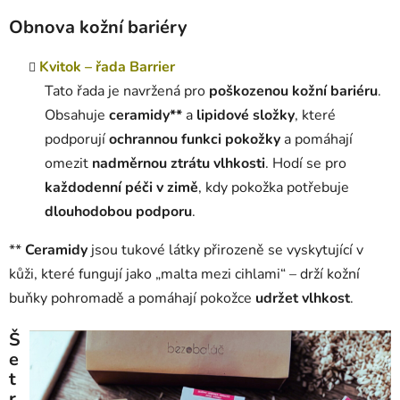
Obnova kožní bariéry
Kvitok – řada Barrier
Tato řada je navržená pro
poškozenou kožní bariéru
.
Obsahuje
ceramidy**
a
lipidové složky
, které
podporují
ochrannou funkci pokožky
a pomáhají
omezit
nadměrnou ztrátu vlhkosti
. Hodí se pro
každodenní péči v zimě
, kdy pokožka potřebuje
dlouhodobou podporu
.
**
Ceramidy
jsou tukové látky přirozeně se vyskytující v
kůži, které fungují jako „malta mezi cihlami“ – drží kožní
buňky pohromadě a pomáhají pokožce
udržet vlhkost
.
Š
e
t
r