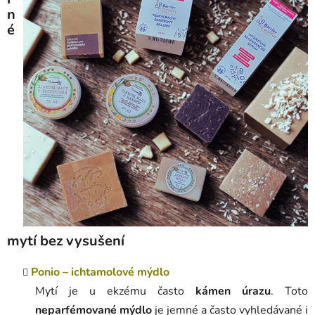
n
é
mytí bez vysušení
Ponio – ichtamolové mýdlo
Mytí je u ekzému často
kámen úrazu
. Toto
neparfémované mýdlo
je jemné a často vyhledávané i