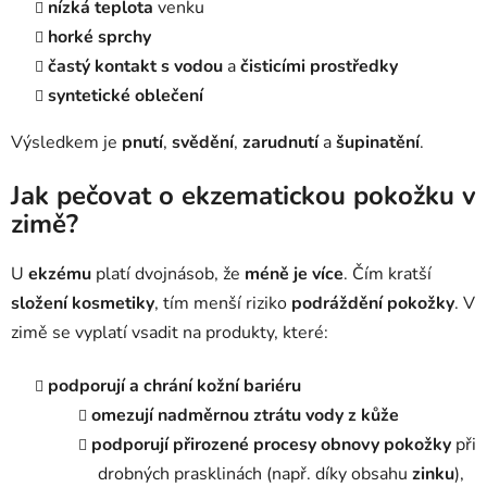
nízká teplota
venku
horké sprchy
častý kontakt s vodou
a
čisticími prostředky
syntetické oblečení
Výsledkem je
pnutí
,
svědění
,
zarudnutí
a
šupinatění
.
Jak pečovat o
ekzematickou pokožku v
zimě
?
U
ekzému
platí dvojnásob, že
méně je více
. Čím kratší
složení kosmetiky
, tím menší riziko
podráždění pokožky
. V
zimě se vyplatí vsadit na produkty, které:
podporují a chrání kožní bariéru
omezují nadměrnou ztrátu vody z kůže
podporují přirozené procesy obnovy pokožky
při
drobných prasklinách (např. díky obsahu
zinku
),