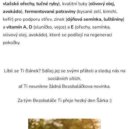
vlašské ořechy, tučné ryby
), kvalitní tuky (
olivový olej,
avokádo
),
fermentované potraviny
(kysané zelí, kimchi,
kefír) pro podporu střev, zinek (
dýňová semínka, luštěniny
)
a
vitamín A, D
(sluníčko, vejce) a
E
(ořechy, semínka,
olivový olej, avokádo), které se podílejí na regeneraci
pokožky.
Líbil se Ti článek? Sdílej jej se svými přáteli a sleduj nás na
sociálních sítích,
ať Ti neunikne žádná Bezobaláčkova novinka.
Za tým Bezobaláče Ti přeje hezký den Šárka :)