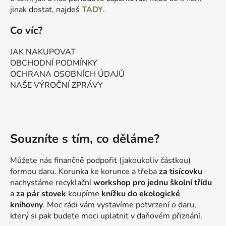
jinak dostat, najdeš
TADY
.
Co víc?
JAK NAKUPOVAT
OBCHODNÍ PODMÍNKY
OCHRANA OSOBNÍCH ÚDAJŮ
NAŠE VÝROČNÍ ZPRÁVY
Souzníte s tím, co děláme?
Můžete nás finančně podpořit (jakoukoliv částkou)
formou daru. Korunka ke korunce a třeba
za tisícovku
nachystáme recyklační
workshop pro jednu školní třídu
a
za pár stovek
koupíme
knížku do ekologické
knihovny
. Moc rádi vám vystavíme potvrzení o daru,
který si pak budete moci uplatnit v daňovém přiznání.