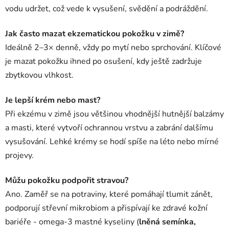
vodu udržet, což vede k vysušení, svědění a podráždění.
Jak často mazat ekzematickou pokožku v zimě?
Ideálně 2–3× denně, vždy po mytí nebo sprchování. Klíčové
je mazat pokožku ihned po osušení, kdy ještě zadržuje
zbytkovou vlhkost.
Je lepší krém nebo mast?
Při ekzému v zimě jsou většinou vhodnější hutnější balzámy
a masti, které vytvoří ochrannou vrstvu a zabrání dalšímu
vysušování. Lehké krémy se hodí spíše na léto nebo mírné
projevy.
Můžu pokožku podpořit stravou?
Ano. Zaměř se na potraviny, které pomáhají tlumit zánět,
podporují střevní mikrobiom a přispívají ke zdravé kožní
bariéře - omega-3 mastné kyseliny (
lněná semínka,