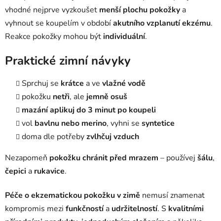
vhodné nejprve vyzkoušet
menší plochu pokožky
a
vyhnout se koupelím v období
akutního vzplanutí ekzému
.
Reakce pokožky mohou být
individuální
.
Praktické zimní návyky
Sprchuj se
krátce
a ve
vlažné vodě
pokožku
netři
, ale
jemně osuš
mazání aplikuj do 3 minut po koupeli
vol
bavlnu nebo merino
, vyhni se
syntetice
doma dle potřeby
zvlhčuj vzduch
Nezapomeň
pokožku chránit před mrazem
– používej
šálu
,
čepici
a
rukavice
.
Péče o ekzematickou pokožku v zimě
nemusí znamenat
kompromis mezi
funkčností
a
udržitelností
. S
kvalitními