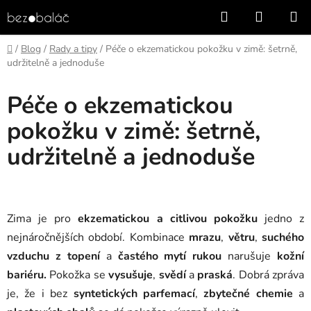
Přejít
Hledat
NÁKUP
na
KOŠÍK
obsah
Domů
/
Blog
/
Rady a tipy
/
Péče o ekzematickou pokožku v zimě: šetrně,
udržitelně a jednoduše
Péče o ekzematickou
pokožku v zimě: šetrně,
udržitelně a jednoduše
Zima je pro
ekzematickou a citlivou pokožku
jedno z
nejnáročnějších období. Kombinace
mrazu
,
větru
,
suchého
vzduchu z topení
a
častého mytí rukou
narušuje
kožní
bariéru.
Pokožka se
vysušuje
,
svědí
a
praská
. Dobrá zpráva
je, že i bez
syntetických parfemací
,
zbytečné chemie
a