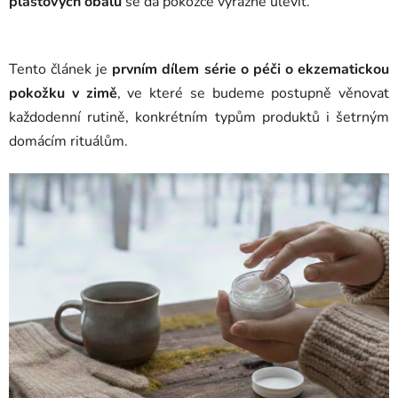
plastových obalů
se dá pokožce výrazně ulevit.
Tento článek je
prvním dílem série o péči o ekzematickou
pokožku v zimě
, ve které se budeme postupně věnovat
každodenní rutině, konkrétním typům produktů i šetrným
domácím rituálům.