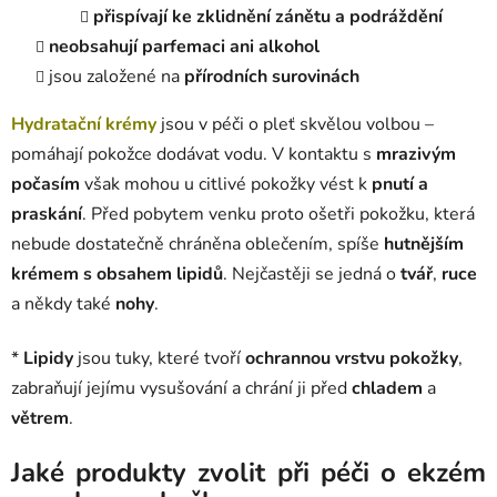
přispívají ke zklidnění zánětu a podráždění
neobsahují parfemaci ani alkohol
jsou založené na
přírodních surovinách
Hydratační krémy
jsou v péči o pleť skvělou volbou –
pomáhají pokožce dodávat vodu. V kontaktu s
mrazivým
počasím
však mohou u citlivé pokožky vést k
pnutí a
praskání
. Před pobytem venku proto ošetři pokožku, která
nebude dostatečně chráněna oblečením, spíše
hutnějším
krémem s obsahem lipidů
. Nejčastěji se jedná o
tvář
,
ruce
a někdy také
nohy
.
*
Lipidy
jsou tuky, které tvoří
ochrannou vrstvu pokožky
,
zabraňují jejímu vysušování a chrání ji před
chladem
a
větrem
.
Jaké produkty zvolit při péči o
ekzém