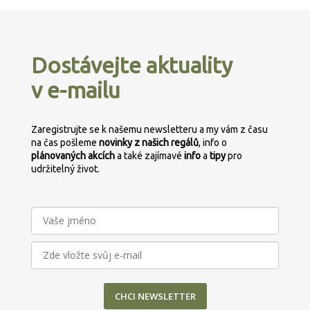
Z
á
p
Dostávejte aktuality
a
v e-mailu
t
í
Zaregistrujte se k našemu newsletteru a my vám z času
na čas pošleme
novinky z našich regálů
, info o
plánovaných
akcích
a také zajímavé
info
a
tipy
pro
udržitelný život.
CHCI NEWSLETTER