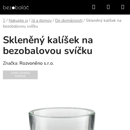
Přejít
Hledat
NÁKUP
na
KOŠÍK
obsah
Domů
/
Nakupte si
/
Já a domov
/
Do domácnosti
/
Skleněný kalíšek na
bezobalovou svíčku
Skleněný kalíšek na
bezobalovou svíčku
Značka:
Rozvoněno s.r.o.
100% DOBRÁ
KARMA