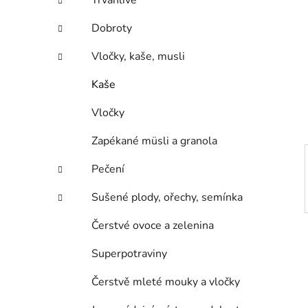
Trvanlivé
p
a
Dobroty
n
Vločky, kaše, musli
e
l
Kaše
Vločky
Zapékané müsli a granola
Pečení
Sušené plody, ořechy, semínka
Čerstvé ovoce a zelenina
Superpotraviny
Čerstvě mleté mouky a vločky