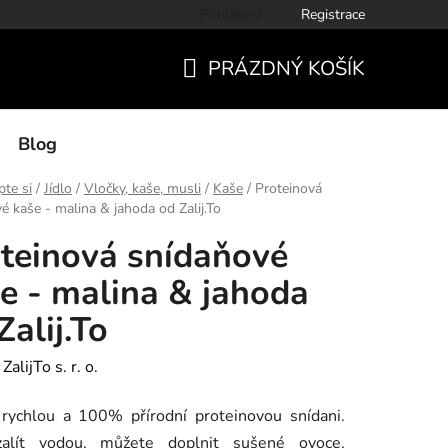
Přihlášení
Registrace
PRÁZDNÝ KOŠÍK
NÁKUPNÍ
KOŠÍK
Blog
te si
/
Jídlo
/
Vločky, kaše, musli
/
Kaše
/
Proteinová
é kaše - malina & jahoda od Zalij.To
teinová snídaňové
e - malina & jahoda
Zalij.To
:
ZalijTo s. r. o.
 rychlou a 100% přírodní proteinovou snídani.
zalít vodou, můžete doplnit sušené ovoce,