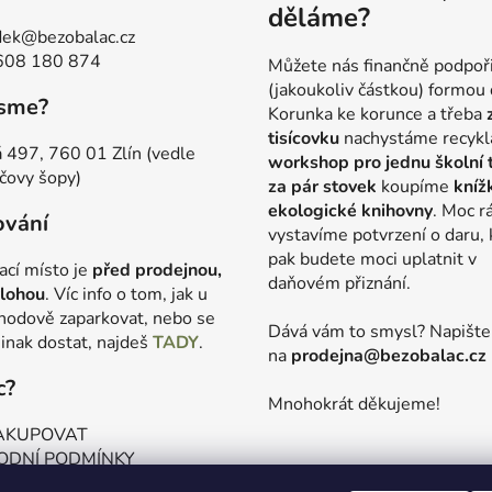
děláme?
ek@bezobalac.cz
608 180 874
Můžete nás finančně podpoř
(jakoukoliv částkou) formou 
jsme?
Korunka ke korunce a třeba
tisícovku
nachystáme recykl
 497, 760 01 Zlín (vedle
workshop pro jednu školní 
čovy šopy)
za pár stovek
koupíme
kníž
ekologické knihovny
. Moc r
ování
vystavíme potvrzení o daru, 
pak budete moci uplatnit v
ací místo je
před prodejnou,
daňovém přiznání.
lohou
. Víc info o tom, jak u
hodově zaparkovat, nebo se
Dává vám to smysl? Napišt
jinak dostat, najdeš
TADY
.
na
prodejna@bezobalac.cz
c?
Mnohokrát děkujeme!
AKUPOVAT
ODNÍ PODMÍNKY
ANA OSOBNÍCH ÚDAJŮ