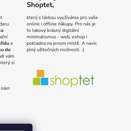
Shoptet,
it
který s láskou využíváme pro vaše
daru.
online i offline nákupy. Pro nás je
za
to takový krásný digitální
ační
minimalismus - web, eshop i
třídu
a
pokladna na jenom místě. A navíc
ku do
plný užitečných možností. :)
ádi vám
který si
e nám