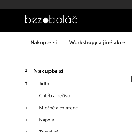
Přejít
na
obsah
Nakupte si
Workshopy a jiné akce
P
K
Přeskočit
Nakupte si
a
kategorie
o
t
s
Jídlo
e
t
g
Chléb a pečivo
r
o
a
r
Mlečné a chlazené
i
n
e
n
Nápoje
í