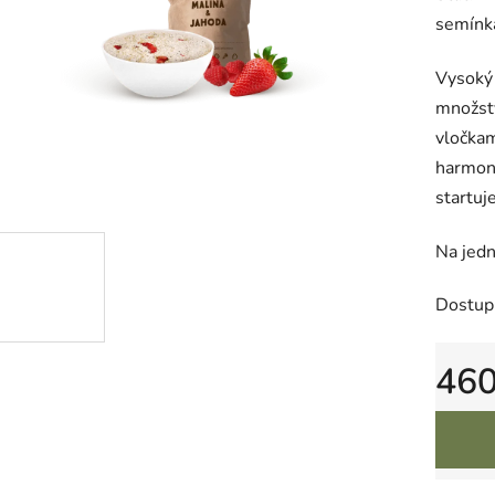
semínka
Vysoký
množst
vločka
harmoni
startuj
Na jedn
Dostup
46
Měrná 