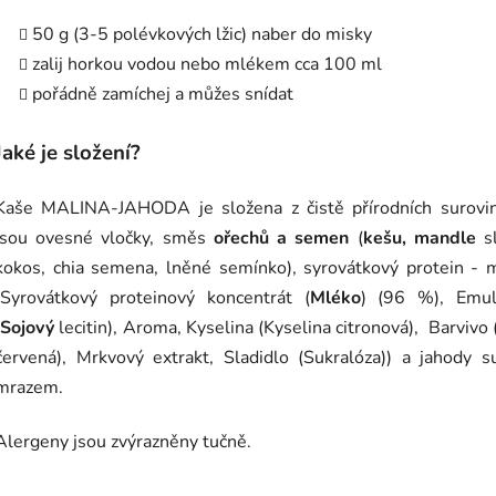
50 g (3-5 polévkových lžic) naber do misky
zalij horkou vodou nebo mlékem cca 100 ml
pořádně zamíchej a můžes snídat
Jaké je složení?
Kaše MALINA-JAHODA je složena z čistě přírodních surovin
jsou ovesné vločky, směs
ořechů a semen
(
kešu, mandle
sl
kokos, chia semena, lněné semínko), syrovátkový protein - 
(Syrovátkový proteinový koncentrát (
Mléko
) (96 %), Emul
Sojový
lecitin), Aroma, Kyselina (Kyselina citronová), Barvivo
červená), Mrkvový extrakt, Sladidlo (Sukralóza)) a jahody 
mrazem.
Alergeny jsou zvýrazněny tučně.