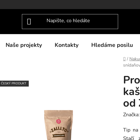
Naše projekty
Kontakty
Hledáme posilu
Domů
/
Nakup
snídaňov
Pro
ČESKÝ PRODUKT
kaš
od 
Značka
Tip na
Stačí 