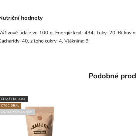
Nutriční hodnoty
Výživové údaje ve 100 g, Energie kcal: 434, Tuky: 20, Bílkovin
Sacharidy: 40, z toho cukry: 4, Vláknina: 9
Podobné prod
ČESKÝ PRODUKT
OTOČ OBAL
ZÁVOZ PŘÍMO K NÁM