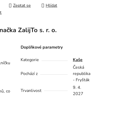
Zeptat se
Hlídat
t
načka
ZalijTo s. r. o.
Doplňkové parametry
Kategorie
Kaše
lníčku
Česká
Pochází z
republika
- Fryšták
9. 4.
Trvanlivost
mů, co
2027