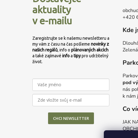
a
aktuality
obchud
t
+420 
v e-mailu
í
Kde 
Zaregistrujte se k našemu newsletteru a
Dlouhá
my vám z času na čas pošleme
novinky z
Zelená
našich regálů
, info o
plánovaných
akcích
a také zajímavé
info
a
tipy
pro udržitelný
Park
život.
Parkov
pod vý
nás po
k nám 
Co ví
CHCI NEWSLETTER
JAK N
OBCH
OCHR