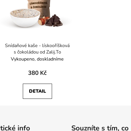
Snídaňové kaše - lískooříšková
s čokoládou od Zalij.To
Vykoupeno, doskladníme
380 Kč
DETAIL
tické info
Souzníte s tím, co