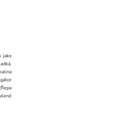
 jako
adká,
malina
gátor
 (Řepa
sušené