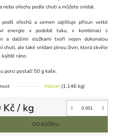
 nebo ořechy podle chuti a můžete snídat.
 podíl ořechů a semen zajišťuje přísun velké
ví energie v podobě tuku, v kombinaci s
mi a dalšími složkami tvoří nejen dokonalou
i chuti, ale také snídani plnou živin, která skvěle
e každé ráno.
u porci postačí 50 g kaše.
nost
Máme!
(1,146 kg)
0 Kč
/ kg
cena:
DO KOŠÍKU