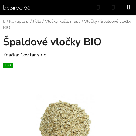
Přejít
Hledat
NÁKUP
na
KOŠÍK
obsah
Domů
/
Nakupte si
/
Jídlo
/
Vločky, kaše, musli
/
Vločky
/
Špaldové vločky
BIO
Špaldové vločky BIO
Značka:
Covitar s.r.o.
BIO