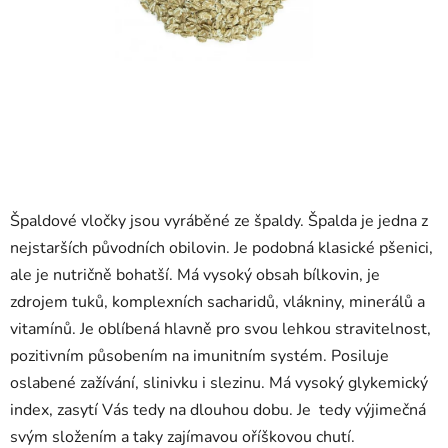
Špaldové vločky jsou vyráběné ze špaldy. Špalda je jedna z
nejstarších původních obilovin. Je podobná klasické pšenici,
ale je nutričně bohatší. Má vysoký obsah bílkovin, je
zdrojem tuků, komplexních sacharidů, vlákniny, minerálů a
vitamínů. Je oblíbená hlavně pro svou lehkou stravitelnost,
pozitivním působením na imunitním systém. Posiluje
oslabené zažívání, slinivku i slezinu. Má vysoký glykemický
index, zasytí Vás tedy na dlouhou dobu. Je tedy výjimečná
svým složením a taky zajímavou oříškovou chutí.