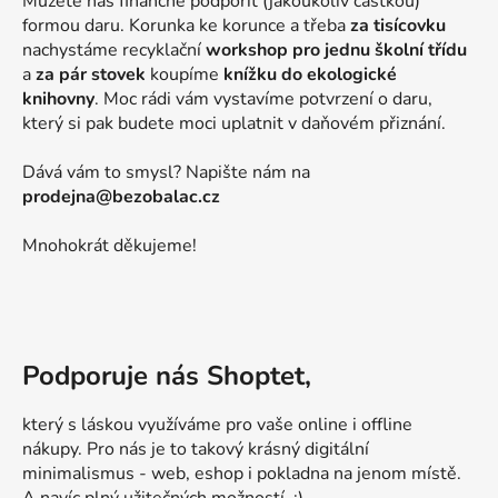
Můžete nás finančně podpořit (jakoukoliv částkou)
formou daru. Korunka ke korunce a třeba
za tisícovku
nachystáme recyklační
workshop pro jednu školní třídu
a
za pár stovek
koupíme
knížku do ekologické
knihovny
. Moc rádi vám vystavíme potvrzení o daru,
který si pak budete moci uplatnit v daňovém přiznání.
Dává vám to smysl? Napište nám na
prodejna@bezobalac.cz
Mnohokrát děkujeme!
Podporuje nás Shoptet,
který s láskou využíváme pro vaše online i offline
nákupy. Pro nás je to takový krásný digitální
minimalismus - web, eshop i pokladna na jenom místě.
A navíc plný užitečných možností. :)