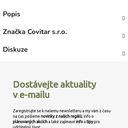
Popis
Značka
Covitar s.r.o.
Diskuze
Z
á
p
Dostávejte aktuality
a
v e-mailu
t
í
Zaregistrujte se k našemu newsletteru a my vám z času
na čas pošleme
novinky z našich regálů
, info o
plánovaných
akcích
a také zajímavé
info
a
tipy
pro
udržitelný život.