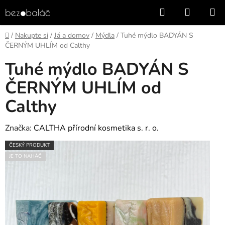
Přejít
Hledat
NÁKUP
na
KOŠÍK
obsah
Domů
/
Nakupte si
/
Já a domov
/
Mýdla
/
Tuhé mýdlo BADYÁN S
ČERNÝM UHLÍM od Calthy
Tuhé mýdlo BADYÁN S
ČERNÝM UHLÍM od
Calthy
Značka:
CALTHA přírodní kosmetika s. r. o.
ČESKÝ PRODUKT
JE TO NAHÁČ