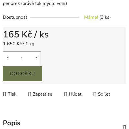
pendrek (právě tak mýdlo voní)
Dostupnost
Máme!
(3 ks)
165 Kč
/ ks
Měrná cena:
1 650 Kč / 1 kg
DO KOŠÍKU
Tisk
Zeptat se
Hlídat
Sdílet
Popis