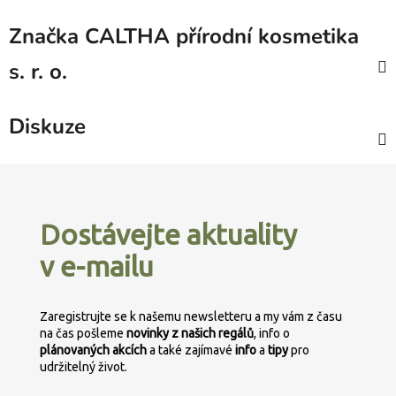
Značka
CALTHA přírodní kosmetika
s. r. o.
Diskuze
Z
á
p
Dostávejte aktuality
a
v e-mailu
t
í
Zaregistrujte se k našemu newsletteru a my vám z času
na čas pošleme
novinky z našich regálů
, info o
plánovaných
akcích
a také zajímavé
info
a
tipy
pro
udržitelný život.