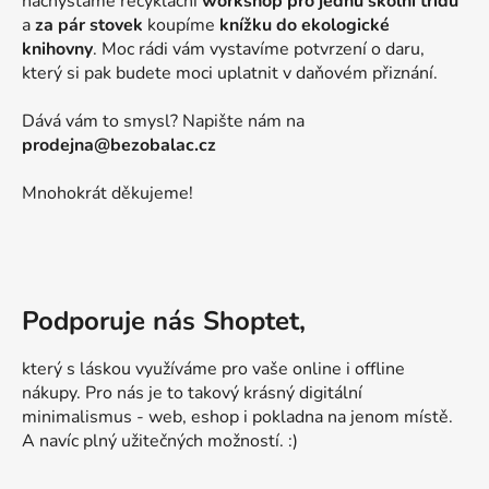
nachystáme recyklační
workshop pro jednu školní třídu
a
za pár stovek
koupíme
knížku do ekologické
knihovny
. Moc rádi vám vystavíme potvrzení o daru,
který si pak budete moci uplatnit v daňovém přiznání.
Dává vám to smysl? Napište nám na
prodejna@bezobalac.cz
Mnohokrát děkujeme!
Podporuje nás Shoptet,
který s láskou využíváme pro vaše online i offline
nákupy. Pro nás je to takový krásný digitální
minimalismus - web, eshop i pokladna na jenom místě.
A navíc plný užitečných možností. :)