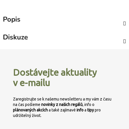
Popis
Diskuze
Z
á
p
Dostávejte aktuality
a
v e-mailu
t
í
Zaregistrujte se k našemu newsletteru a my vám z času
na čas pošleme
novinky z našich regálů
, info o
plánovaných
akcích
a také zajímavé
info
a
tipy
pro
udržitelný život.