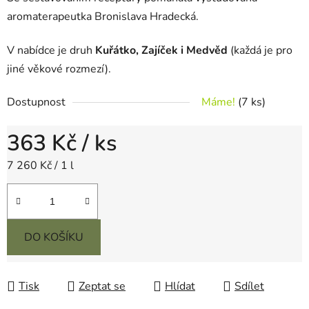
aromaterapeutka Bronislava Hradecká.
V nabídce je druh
Kuřátko, Zajíček i Medvěd
(každá je pro
jiné věkové rozmezí).
Dostupnost
Máme!
(7 ks)
363 Kč
/ ks
Měrná cena:
7 260 Kč / 1 l
DO KOŠÍKU
Tisk
Zeptat se
Hlídat
Sdílet