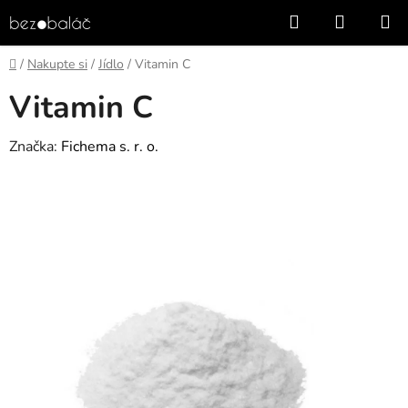
Přejít
Hledat
NÁKUP
na
KOŠÍK
obsah
Domů
/
Nakupte si
/
Jídlo
/
Vitamin C
Vitamin C
Značka:
Fichema s. r. o.