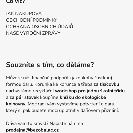
Co víc?
JAK NAKUPOVAT
OBCHODNÍ PODMÍNKY
OCHRANA OSOBNÍCH ÚDAJŮ
NAŠE VÝROČNÍ ZPRÁVY
Souzníte s tím, co děláme?
Můžete nás finančně podpořit (jakoukoliv částkou)
formou daru. Korunka ke korunce a třeba
za tisícovku
nachystáme recyklační
workshop pro jednu školní třídu
a
za pár stovek
koupíme
knížku do ekologické
knihovny
. Moc rádi vám vystavíme potvrzení o daru,
který si pak budete moci uplatnit v daňovém přiznání.
Dává vám to smysl? Napište nám na
prodejna@bezobalac.cz