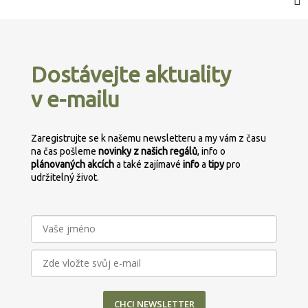
Z
á
p
Dostávejte aktuality
a
v e-mailu
t
í
Zaregistrujte se k našemu newsletteru a my vám z času
na čas pošleme
novinky z našich regálů
, info o
plánovaných
akcích
a také zajímavé
info
a
tipy
pro
udržitelný život.
CHCI NEWSLETTER