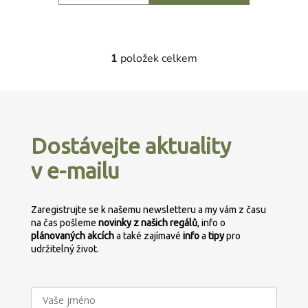
1
položek celkem
O
v
l
Z
á
á
d
p
a
Dostávejte aktuality
a
c
v e-mailu
t
í
p
í
r
Zaregistrujte se k našemu newsletteru a my vám z času
v
na čas pošleme
novinky z našich regálů
, info o
k
plánovaných
akcích
a také zajímavé
info
a
tipy
pro
y
udržitelný život.
v
ý
p
i