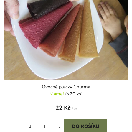
r
d
o
u
d
k
u
t
k
ů
t
ů
Ovocné placky Churma
Máme!
(>20 ks)
22 Kč
/ ks
DO KOŠÍKU