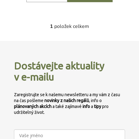
1
položek celkem
O
v
l
Z
á
á
d
p
a
Dostávejte aktuality
a
c
v e-mailu
t
í
p
í
r
Zaregistrujte se k našemu newsletteru a my vám z času
v
na čas pošleme
novinky z našich regálů
, info o
k
plánovaných
akcích
a také zajímavé
info
a
tipy
pro
y
udržitelný život.
v
ý
p
i