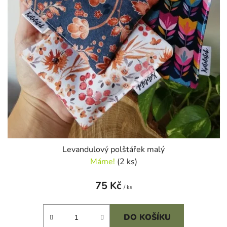
r
d
o
u
d
k
u
t
k
ů
t
ů
Levandulový polštářek malý
Máme!
(2 ks)
75 Kč
/ ks
DO KOŠÍKU