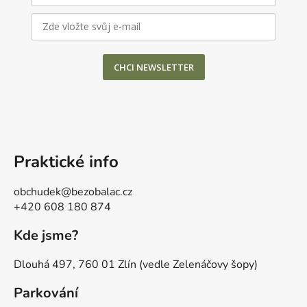
s
u
CHCI NEWSLETTER
Praktické info
obchudek@bezobalac.cz
+420 608 180 874
Kde jsme?
Dlouhá 497, 760 01 Zlín (vedle Zelenáčovy šopy)
Parkování