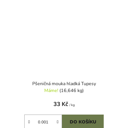
Pšeničná mouka hladká Tupesy
Máme!
(16,646 kg)
33 Kč
/ kg
DO KOŠÍKU