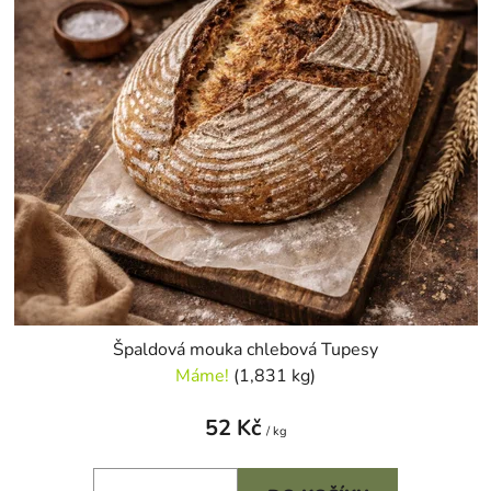
Špaldová mouka chlebová Tupesy
Máme!
(1,831 kg)
52 Kč
/ kg