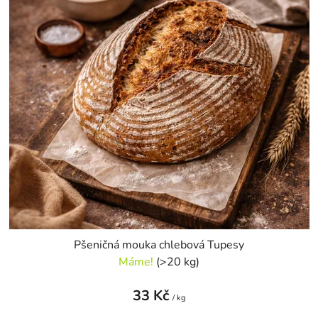
s
r
p
o
r
d
o
u
d
k
u
t
k
ů
t
ů
Pšeničná mouka chlebová Tupesy
Máme!
(>20 kg)
33 Kč
/ kg