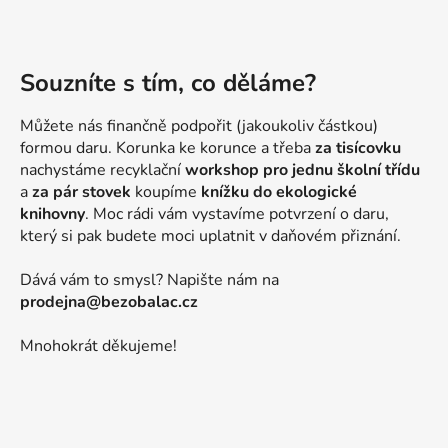
Souzníte s tím, co děláme?
Můžete nás finančně podpořit (jakoukoliv částkou)
formou daru. Korunka ke korunce a třeba
za tisícovku
nachystáme recyklační
workshop pro jednu školní třídu
a
za pár stovek
koupíme
knížku do ekologické
knihovny
. Moc rádi vám vystavíme potvrzení o daru,
který si pak budete moci uplatnit v daňovém přiznání.
Dává vám to smysl? Napište nám na
prodejna@bezobalac.cz
Mnohokrát děkujeme!