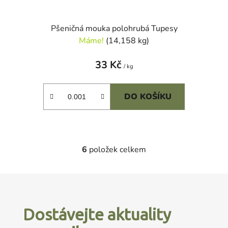
Pšeničná mouka polohrubá Tupesy
Máme!
(14,158 kg)
33 Kč
/ kg
DO KOŠÍKU
6
položek celkem
O
v
l
Z
á
á
d
p
a
Dostávejte aktuality
a
c