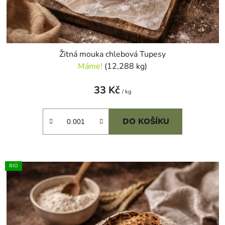
Žitná mouka chlebová Tupesy
Máme!
(12,288 kg)
33 Kč
/ kg
DO KOŠÍKU
BIO