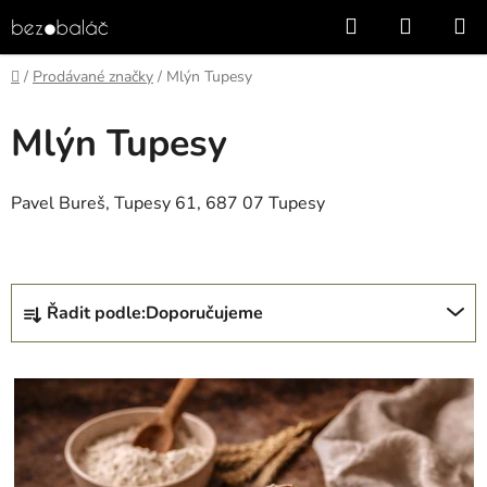
Přejít
Hledat
NÁKUP
na
KOŠÍK
obsah
Domů
/
Prodávané značky
/
Mlýn Tupesy
Mlýn Tupesy
Pavel Bureš, Tupesy 61, 687 07 Tupesy
Ř
Řadit podle:
Doporučujeme
a
z
V
e
ý
n
p
í
i
p