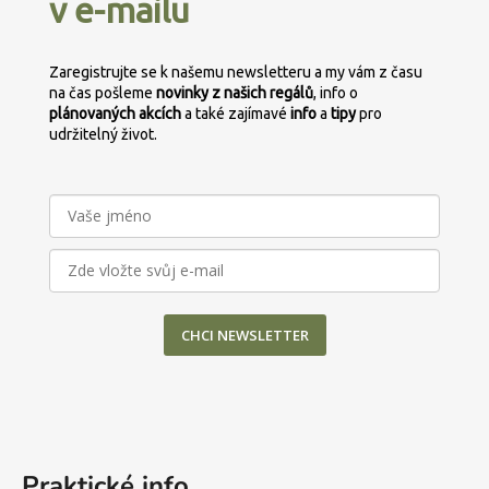
v e-mailu
t
í
p
í
r
Zaregistrujte se k našemu newsletteru a my vám z času
v
na čas pošleme
novinky z našich regálů
, info o
k
plánovaných
akcích
a také zajímavé
info
a
tipy
pro
y
udržitelný život.
v
ý
p
i
s
u
CHCI NEWSLETTER
Praktické info