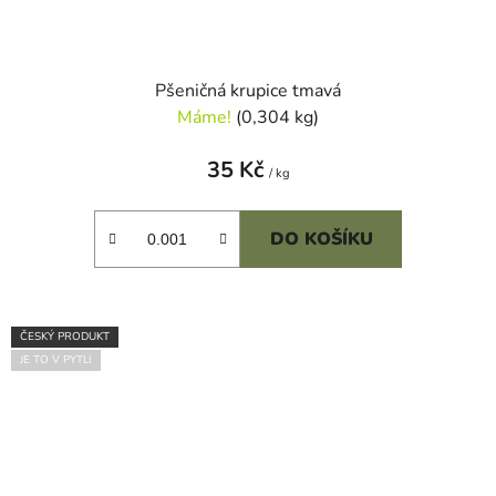
Pšeničná krupice tmavá
Máme!
(0,304 kg)
35 Kč
/ kg
DO KOŠÍKU
ČESKÝ PRODUKT
JE TO V PYTLI