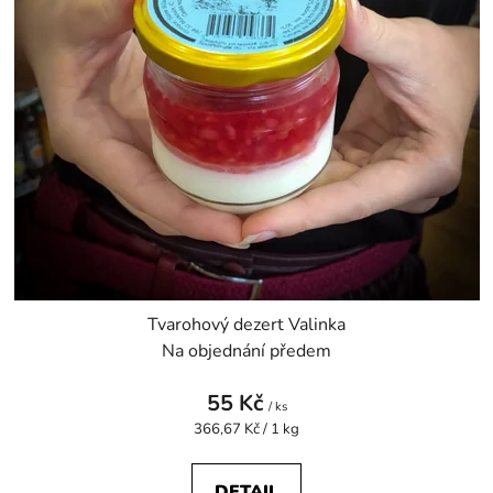
r
d
o
u
d
k
u
t
k
ů
t
ů
Tvarohový dezert Valinka
Na objednání předem
55 Kč
/ ks
Měrná
366,67 Kč / 1 kg
cena:
DETAIL