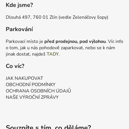
Kde jsme?
Dlouhá 497, 760 01 Zlín (vedle Zelenáčovy šopy)
Parkování
Parkovací místo je
před prodejnou, pod výlohou
. Víc info
o tom, jak u nás pohodově zaparkovat, nebo se k nám
jinak dostat, najdeš
TADY
.
Co víc?
JAK NAKUPOVAT
OBCHODNÍ PODMÍNKY
OCHRANA OSOBNÍCH ÚDAJŮ
NAŠE VÝROČNÍ ZPRÁVY
Souzníte s tím, co děláme?