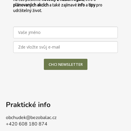
v
plánovaných
akcích
a také zajímavé
info
a
tipy
pro
ý
udržitelný život.
p
i
s
u
CHCI NEWSLETTER
Praktické info
obchudek@bezobalac.cz
+420 608 180 874