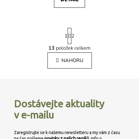
S
1
t
2
r
á
13
položek celkem
O
n
v
k
NAHORU
l
o
á
v
á
d
Z
n
a
á
í
c
p
í
Dostávejte aktuality
p
a
r
v e-mailu
t
v
í
k
y
Zaregistrujte se k našemu newsletteru a my vám z času
na čas pošleme
novinky z našich regálů
, info o