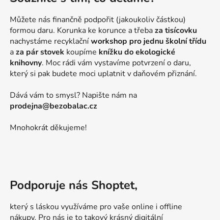
Můžete nás finančně podpořit (jakoukoliv částkou)
formou daru. Korunka ke korunce a třeba
za tisícovku
nachystáme recyklační
workshop pro jednu školní třídu
a
za pár stovek
koupíme
knížku do ekologické
knihovny
. Moc rádi vám vystavíme potvrzení o daru,
který si pak budete moci uplatnit v daňovém přiznání.
Dává vám to smysl? Napište nám na
prodejna@bezobalac.cz
Mnohokrát děkujeme!
Podporuje nás Shoptet,
který s láskou využíváme pro vaše online i offline
nákupy. Pro nás je to takový krásný digitální