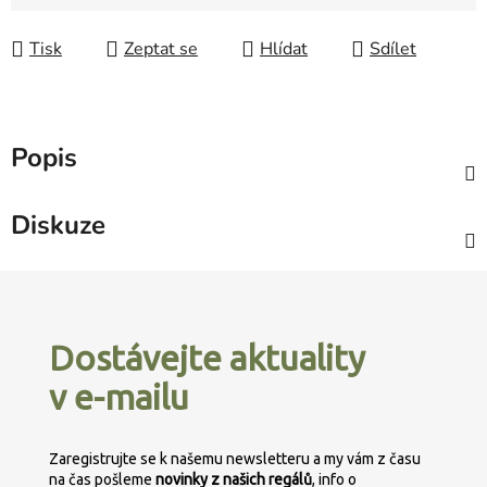
Tisk
Zeptat se
Hlídat
Sdílet
Popis
Diskuze
Z
á
p
Dostávejte aktuality
a
v e-mailu
t
í
Zaregistrujte se k našemu newsletteru a my vám z času
na čas pošleme
novinky z našich regálů
, info o