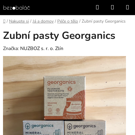
Přejít
Hledat
NÁKUP
na
KOŠÍK
obsah
Domů
/
Nakupte si
/
Já a domov
/
Péče o tělo
/
Zubní pasty Georganics
Zubní pasty Georganics
Značka:
NUZBOZ s. r. o. Zlín