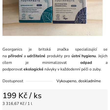
Georganics je britská značka specializující se
na
přírodní
a
udržitelné
produkty pro
ústní hygienu
. Jejich
cílem je minimalizovat
odpad
a
podporovat
ekologické
návyky v každodenní péči o zuby.
Dostupnost
Vykoupeno, doskladníme
199 Kč
/ ks
Měrná cena:
3 316,67 Kč / 1 l