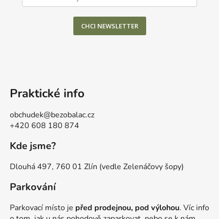
CHCI NEWSLETTER
Praktické info
obchudek@bezobalac.cz
+420 608 180 874
Kde jsme?
Dlouhá 497, 760 01 Zlín (vedle Zelenáčovy šopy)
Parkování
Parkovací místo je
před prodejnou, pod výlohou
. Víc info
o tom, jak u nás pohodově zaparkovat, nebo se k nám