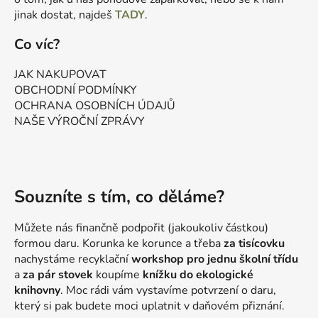
jinak dostat, najdeš
TADY
.
Co víc?
JAK NAKUPOVAT
OBCHODNÍ PODMÍNKY
OCHRANA OSOBNÍCH ÚDAJŮ
NAŠE VÝROČNÍ ZPRÁVY
Souzníte s tím, co děláme?
Můžete nás finančně podpořit (jakoukoliv částkou)
formou daru. Korunka ke korunce a třeba
za tisícovku
nachystáme recyklační
workshop pro jednu školní třídu
a
za pár stovek
koupíme
knížku do ekologické
knihovny
. Moc rádi vám vystavíme potvrzení o daru,
který si pak budete moci uplatnit v daňovém přiznání.