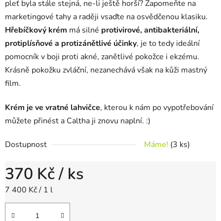
pleť byla stále stejná, ne-li ještě horší? Zapomeňte na
marketingové tahy a raději vsaďte na osvědčenou klasiku.
Hřebíčkový krém
má silné
protivirové, antibakteriální,
protiplísňové a protizánětlivé účinky
, je to tedy ideální
pomocník v boji proti akné, zanětlivé pokožce i ekzému.
Krásně pokožku zvláční, nezanechává však na kůži mastný
film.
Krém je ve vratné lahvičce
, kterou k nám po vypotřebování
můžete přinést a Caltha ji znovu naplní. :)
Dostupnost
Máme!
(3 ks)
370 Kč
/ ks
Měrná cena:
7 400 Kč / 1 l