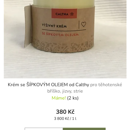
Krém se ŠÍPKOVÝM OLEJEM od Calthy
pro těhotenské
bříško, jizvy, strie
Máme!
(2 ks)
380 Kč
Měrná
3 800 Kč / 1 l
cena: