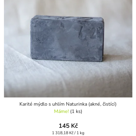
Karité mýdlo s uhlím Naturinka (akné, čistící)
Máme!
(1 ks)
145 Kč
Měrná
1 318,18 Kč / 1 kg