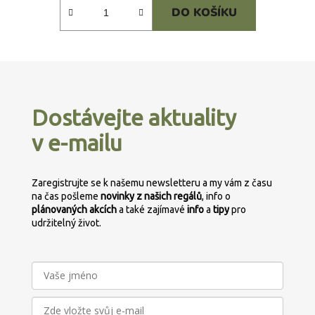
DO KOŠÍKU
Z
á
p
Dostávejte aktuality
a
v e-mailu
t
í
Zaregistrujte se k našemu newsletteru a my vám z času
na čas pošleme
novinky z našich regálů
, info o
plánovaných
akcích
a také zajímavé
info
a
tipy
pro
udržitelný život.