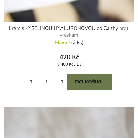
Krém s KYSELINOU HYALURONOVOU od Calthy
proti
vráskám
Máme!
(2 ks)
420 Kč
Měrná
8 400 Kč / 1 l
cena:
DO KOŠÍKU