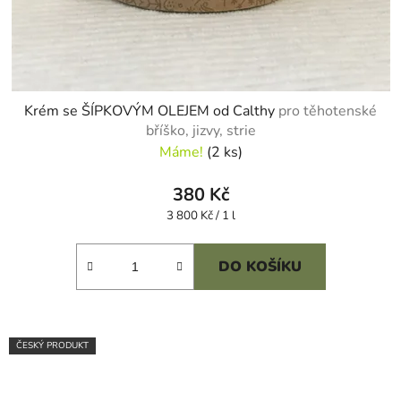
Krém se ŠÍPKOVÝM OLEJEM od Calthy
pro těhotenské
bříško, jizvy, strie
Máme!
(2 ks)
380 Kč
Měrná
3 800 Kč / 1 l
cena:
DO KOŠÍKU
ČESKÝ PRODUKT