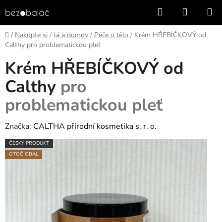
Přejít
Hledat
NÁKUP
na
KOŠÍK
obsah
Domů
/
Nakupte si
/
Já a domov
/
Péče o tělo
/
Krém HŘEBÍČKOVÝ od
Calthy
pro problematickou pleť
Krém HŘEBÍČKOVÝ od
Calthy
pro
problematickou pleť
Značka:
CALTHA přírodní kosmetika s. r. o.
ČESKÝ PRODUKT
OTOČ OBAL