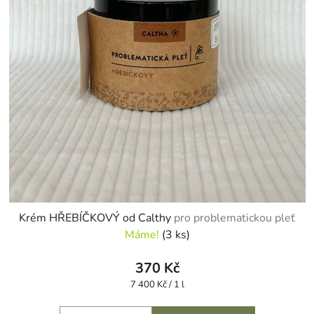
Krém HŘEBÍČKOVÝ od Calthy
pro problematickou pleť
Máme!
(3 ks)
370 Kč
Měrná
7 400 Kč / 1 l
cena: