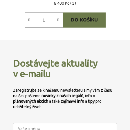
Měrná
8 400 Kč / 1 l
cena:
DO KOŠÍKU
Z
á
p
Dostávejte aktuality
a
v e-mailu
t
í
Zaregistrujte se k našemu newsletteru a my vám z času
na čas pošleme
novinky z našich regálů
, info o
plánovaných
akcích
a také zajímavé
info
a
tipy
pro
udržitelný život.