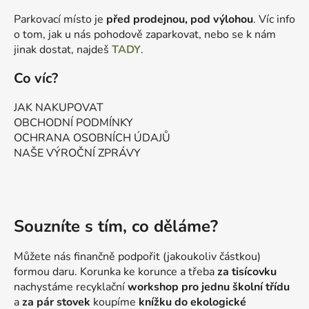
Parkovací místo je
před prodejnou, pod výlohou
. Víc info
o tom, jak u nás pohodově zaparkovat, nebo se k nám
jinak dostat, najdeš
TADY
.
Co víc?
JAK NAKUPOVAT
OBCHODNÍ PODMÍNKY
OCHRANA OSOBNÍCH ÚDAJŮ
NAŠE VÝROČNÍ ZPRÁVY
Souzníte s tím, co děláme?
Můžete nás finančně podpořit (jakoukoliv částkou)
formou daru. Korunka ke korunce a třeba
za tisícovku
nachystáme recyklační
workshop pro jednu školní třídu
a
za pár stovek
koupíme
knížku do ekologické