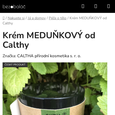
Přejít
Hledat
NÁKUP
na
KOŠÍK
obsah
Domů
/
Nakupte si
/
Já a domov
/
Péče o tělo
/
Krém MEDUŇKOVÝ od
Calthy
Krém MEDUŇKOVÝ od
Calthy
Značka:
CALTHA přírodní kosmetika s. r. o.
ČESKÝ PRODUKT