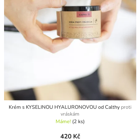
Krém s KYSELINOU HYALURONOVOU od Calthy
proti
vráskám
Máme!
(2 ks)
420 Kč