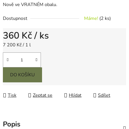
Nově ve VRATNÉM obalu.
Dostupnost
Máme!
(2 ks)
360 Kč
/ ks
Měrná cena:
7 200 Kč / 1 l
DO KOŠÍKU
Tisk
Zeptat se
Hlídat
Sdílet
Popis