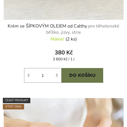
Krém se ŠÍPKOVÝM OLEJEM od Calthy
pro těhotenské
bříško, jizvy, strie
Máme!
(2 ks)
380 Kč
Měrná
3 800 Kč / 1 l
cena:
DO KOŠÍKU
ČESKÝ PRODUKT
OTOČ OBAL