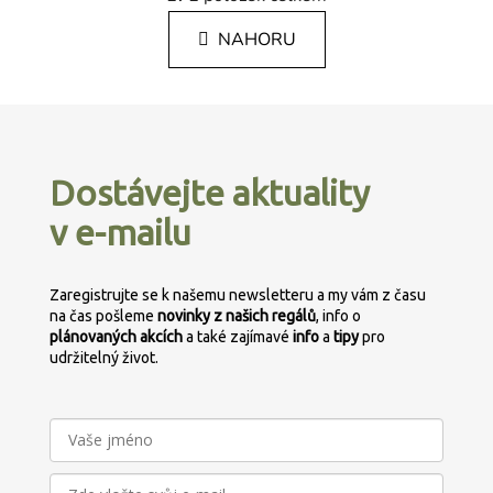
v
n
l
k
NAHORU
á
o
d
v
a
á
Z
c
n
á
í
í
p
p
Dostávejte aktuality
r
a
v
v e-mailu
t
k
í
y
v
Zaregistrujte se k našemu newsletteru a my vám z času
ý
na čas pošleme
novinky z našich regálů
, info o
p
plánovaných
akcích
a také zajímavé
info
a
tipy
pro
udržitelný život.
i
s
u