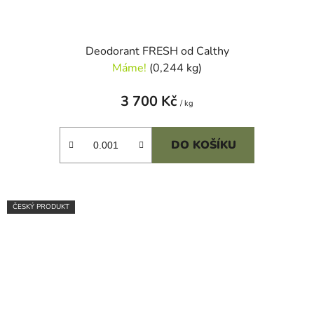
Deodorant FRESH od Calthy
Máme!
(0,244 kg)
3 700 Kč
/ kg
DO KOŠÍKU
ČESKÝ PRODUKT