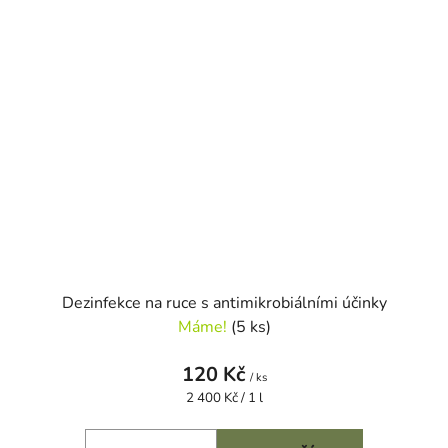
Dezinfekce na ruce s antimikrobiálními účinky
Máme!
(5 ks)
120 Kč
/ ks
Měrná
2 400 Kč / 1 l
cena: