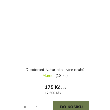
Deodorant Naturinka - více druhů
Máme!
(18 ks)
175 Kč
/ ks
Měrná
17 500 Kč / 1 l
cena:
DO KOŠÍKU