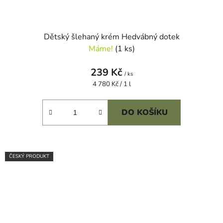
Dětský šlehaný krém Hedvábný dotek
Máme!
(1 ks)
239 Kč
/ ks
Měrná
4 780 Kč / 1 l
cena:
DO KOŠÍKU
ČESKÝ PRODUKT