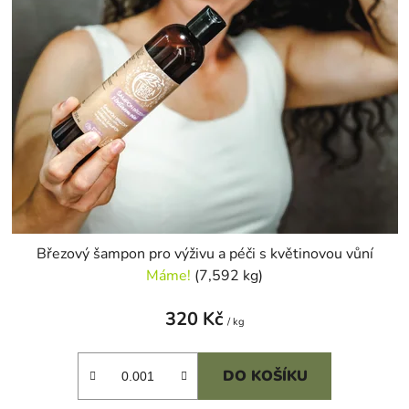
o
u
d
k
u
t
k
ů
t
ů
Březový šampon pro výživu a péči s květinovou vůní
Máme!
(7,592 kg)
320 Kč
/ kg
DO KOŠÍKU