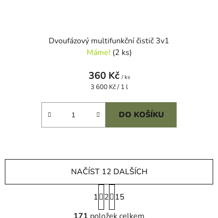
Dvoufázový multifunkční čistič 3v1
Máme!
(2 ks)
360 Kč
/ ks
Měrná
3 600 Kč / 1 l
cena:
DO KOŠÍKU
NAČÍST 12 DALŠÍCH
S
1
2
t
15
r
O
á
171
položek celkem