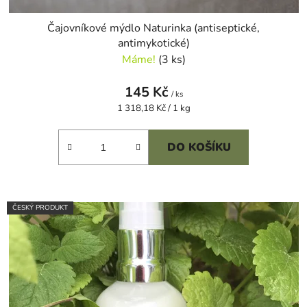
Čajovníkové mýdlo Naturinka (antiseptické,
antimykotické)
Máme!
(3 ks)
145 Kč
/ ks
Měrná
1 318,18 Kč / 1 kg
cena:
DO KOŠÍKU
ČESKÝ PRODUKT