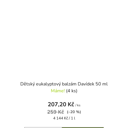
Dětský eukalyptový balzám Davídek 50 ml
Máme!
(4 ks)
207,20 Kč
/ ks
259 Kč
(–20 %)
Měrná
4 144 Kč / 1 l
cena: