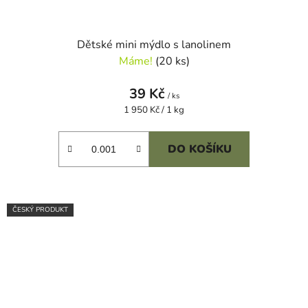
Dětské mini mýdlo s lanolinem
Máme!
(20 ks)
39 Kč
/ ks
Měrná
1 950 Kč / 1 kg
cena:
DO KOŠÍKU
ČESKÝ PRODUKT