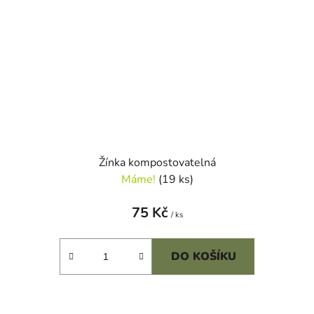
Žínka kompostovatelná
Máme!
(19 ks)
75 Kč
/ ks
DO KOŠÍKU