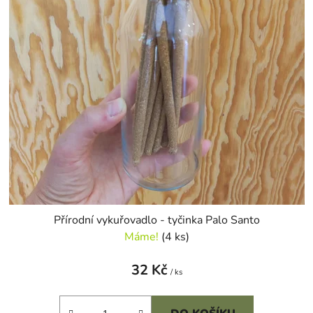
p
o
r
d
o
u
d
k
u
t
k
ů
t
ů
Přírodní vykuřovadlo - tyčinka Palo Santo
Máme!
(4 ks)
32 Kč
/ ks