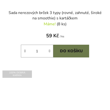
Sada nerezových brček 3 typy (rovné, zahnuté, široké
na smoothie) s kartáčkem
Máme!
(8 ks)
59 Kč
/ ks
DO KOŠÍKU
100% DOBRÁ
KARMA