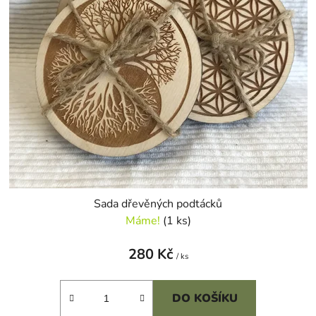
Sada dřevěných podtácků
Máme!
(1 ks)
280 Kč
/ ks
DO KOŠÍKU