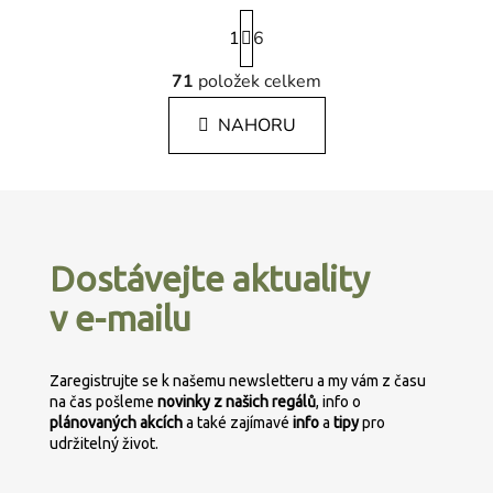
S
1
t
6
r
á
71
položek celkem
O
n
v
k
NAHORU
l
o
á
v
á
d
Z
n
a
á
í
c
p
í
Dostávejte aktuality
p
a
r
v e-mailu
t
v
í
k
y
Zaregistrujte se k našemu newsletteru a my vám z času
v
na čas pošleme
novinky z našich regálů
, info o
plánovaných
akcích
a také zajímavé
info
a
tipy
pro
ý
udržitelný život.
p
i