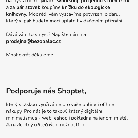
nachystáme recyklační
workshop pro jednu školní třídu
a
za pár stovek
koupíme
knížku do ekologické
knihovny
. Moc rádi vám vystavíme potvrzení o daru,
který si pak budete moci uplatnit v daňovém přiznání.
Dává vám to smysl? Napište nám na
prodejna@bezobalac.cz
Mnohokrát děkujeme!
Podporuje nás Shoptet,
který s láskou využíváme pro vaše online i offline
nákupy. Pro nás je to takový krásný digitální
minimalismus - web, eshop i pokladna na jenom místě.
A navíc plný užitečných možností. :)