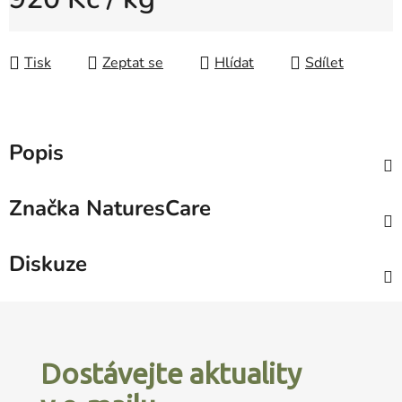
Měrná cena:
Tisk
Zeptat se
Hlídat
Sdílet
Popis
Značka
NaturesCare
Diskuze
Z
á
p
Dostávejte aktuality
a