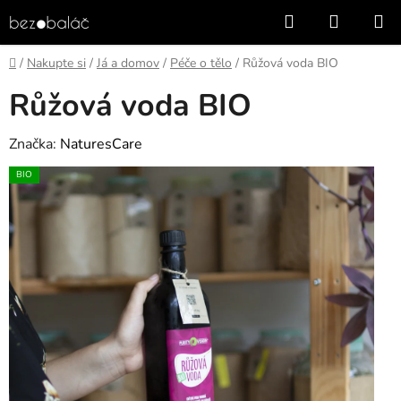
Přejít
Hledat
NÁKUP
na
KOŠÍK
obsah
Domů
/
Nakupte si
/
Já a domov
/
Péče o tělo
/
Růžová voda BIO
Růžová voda BIO
Značka:
NaturesCare
BIO