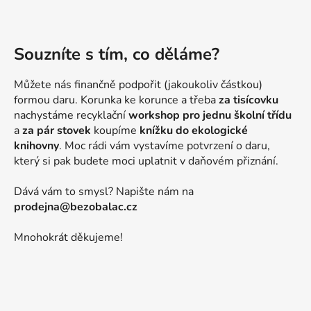
Souzníte s tím, co děláme?
Můžete nás finančně podpořit (jakoukoliv částkou)
formou daru. Korunka ke korunce a třeba
za tisícovku
nachystáme recyklační
workshop pro jednu školní třídu
a
za pár stovek
koupíme
knížku do ekologické
knihovny
. Moc rádi vám vystavíme potvrzení o daru,
který si pak budete moci uplatnit v daňovém přiznání.
Dává vám to smysl? Napište nám na
prodejna@bezobalac.cz
Mnohokrát děkujeme!