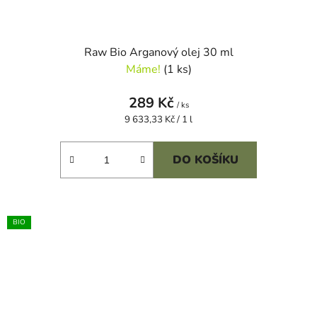
Raw Bio Arganový olej 30 ml
Máme!
(1 ks)
289 Kč
/ ks
Měrná
9 633,33 Kč / 1 l
cena:
DO KOŠÍKU
BIO