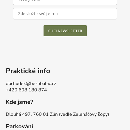
i
s
u
CHCI NEWSLETTER
Praktické info
obchudek@bezobalac.cz
+420 608 180 874
Kde jsme?
Dlouhá 497, 760 01 Zlín (vedle Zelenáčovy šopy)
Parkování