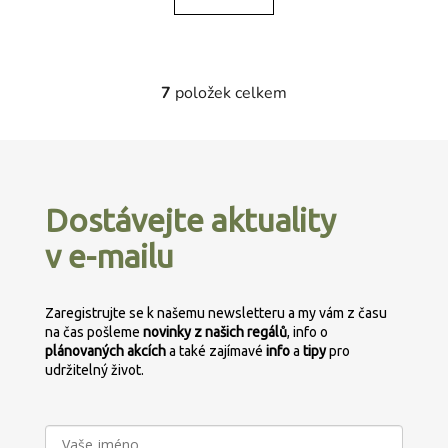
7
položek celkem
O
v
l
Z
á
á
d
p
a
Dostávejte aktuality
a
c
v e-mailu
t
í
p
í
r
Zaregistrujte se k našemu newsletteru a my vám z času
v
na čas pošleme
novinky z našich regálů
, info o
k
plánovaných
akcích
a také zajímavé
info
a
tipy
pro
y
udržitelný život.
v
ý
p