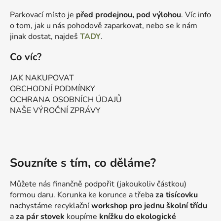
Parkovací místo je
před prodejnou, pod výlohou
. Víc info
o tom, jak u nás pohodově zaparkovat, nebo se k nám
jinak dostat, najdeš
TADY
.
Co víc?
JAK NAKUPOVAT
OBCHODNÍ PODMÍNKY
OCHRANA OSOBNÍCH ÚDAJŮ
NAŠE VÝROČNÍ ZPRÁVY
Souzníte s tím, co děláme?
Můžete nás finančně podpořit (jakoukoliv částkou)
formou daru. Korunka ke korunce a třeba
za tisícovku
nachystáme recyklační
workshop pro jednu školní třídu
a
za pár stovek
koupíme
knížku do ekologické