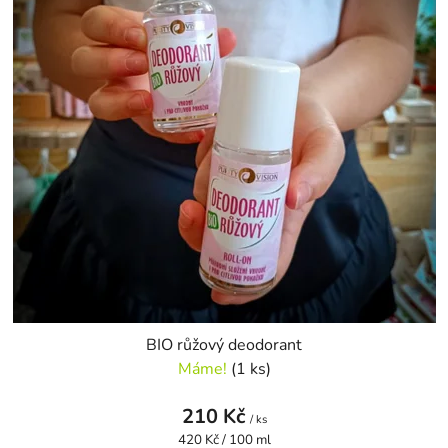
s
r
p
o
r
d
o
u
d
k
u
t
k
ů
t
ů
BIO růžový deodorant
Máme!
(1 ks)
210 Kč
/ ks
Měrná
420 Kč / 100 ml