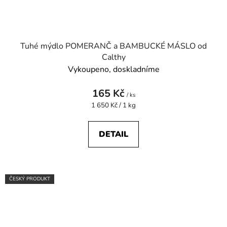
Tuhé mýdlo POMERANČ a BAMBUCKÉ MÁSLO od
Calthy
Vykoupeno, doskladníme
165 Kč
/ ks
Měrná
1 650 Kč / 1 kg
cena:
DETAIL
ČESKÝ PRODUKT