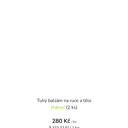
Tuhý balzám na ruce a tělo
Máme!
(2 ks)
280 Kč
/ ks
Měrná
9 333,33 Kč / 1 kg