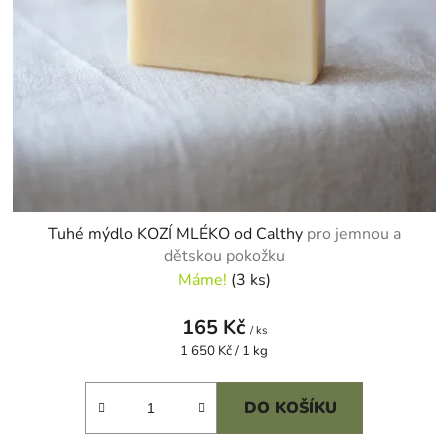
u
t
k
ů
t
ů
Tuhé mýdlo KOZÍ MLÉKO od Calthy
pro jemnou a
dětskou pokožku
Máme!
(3 ks)
165 Kč
/ ks
Měrná
1 650 Kč / 1 kg
cena:
DO KOŠÍKU