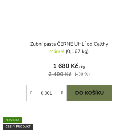
Zubní pasta ČERNÉ UHLÍ od Calthy
Máme!
(0,167 kg)
1 680 Kč
/ kg
2 400 Kč
(–30 %)
DO KOŠÍKU
NOVINKA
ČESKÝ PRODUKT