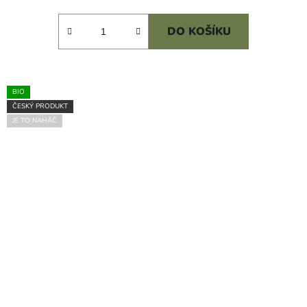
cena:
DO KOŠÍKU
BIO
ČESKÝ PRODUKT
JE TO NAHÁČ