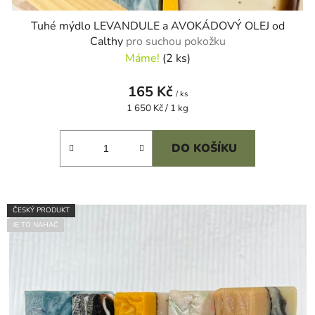
Tuhé mýdlo LEVANDULE a AVOKÁDOVÝ OLEJ od
Calthy
pro suchou pokožku
Máme!
(2 ks)
165 Kč
/ ks
Měrná
1 650 Kč / 1 kg
cena:
DO KOŠÍKU
ČESKÝ PRODUKT
JE TO NAHÁČ