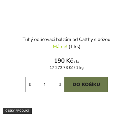
Tuhý odličovací balzám od Calthy s dózou
Máme!
(1 ks)
190 Kč
/ ks
Měrná
17 272,73 Kč / 1 kg
cena:
DO KOŠÍKU
ČESKÝ PRODUKT