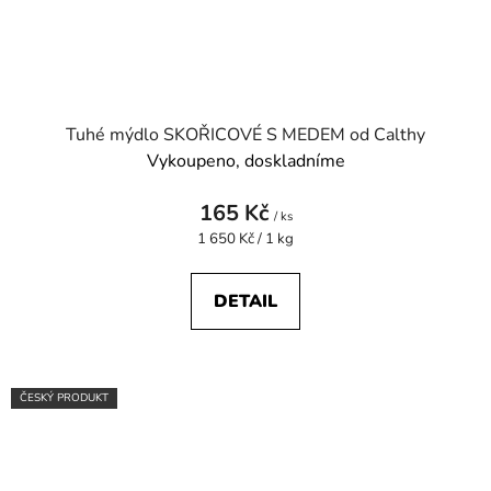
Tuhé mýdlo SKOŘICOVÉ S MEDEM od Calthy
Vykoupeno, doskladníme
165 Kč
/ ks
Měrná
1 650 Kč / 1 kg
cena:
DETAIL
ČESKÝ PRODUKT