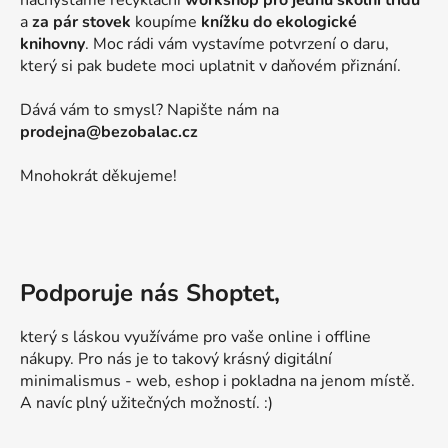
nachystáme recyklační
workshop pro jednu školní třídu
a
za pár stovek
koupíme
knížku do ekologické
knihovny
. Moc rádi vám vystavíme potvrzení o daru,
který si pak budete moci uplatnit v daňovém přiznání.
Dává vám to smysl? Napište nám na
prodejna@bezobalac.cz
Mnohokrát děkujeme!
Podporuje nás Shoptet,
který s láskou využíváme pro vaše online i offline
nákupy. Pro nás je to takový krásný digitální
minimalismus - web, eshop i pokladna na jenom místě.
A navíc plný užitečných možností. :)