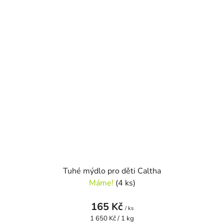
Tuhé mýdlo pro děti Caltha
Máme!
(4 ks)
165 Kč
/ ks
Měrná
1 650 Kč / 1 kg