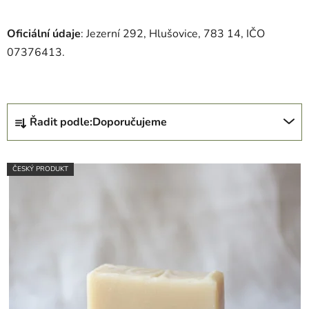
Oficiální údaje
:
Jezerní 292, Hlušovice, 783 14, IČO
07376413.
Ř
Řadit podle:
Doporučujeme
a
z
V
e
ČESKÝ PRODUKT
ý
n
p
í
i
p
s
r
p
o
r
d
o
u
d
k