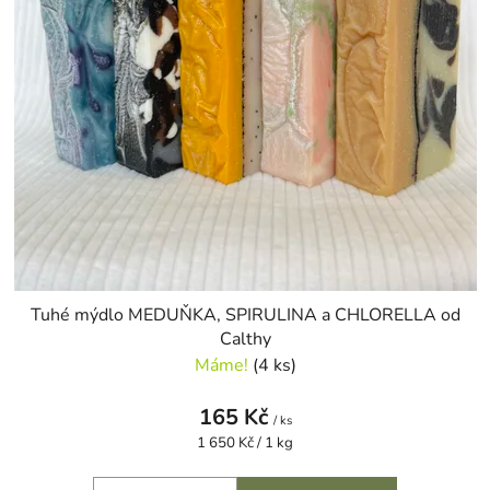
Tuhé mýdlo MEDUŇKA, SPIRULINA a CHLORELLA od
Calthy
Máme!
(4 ks)
165 Kč
/ ks
Měrná
1 650 Kč / 1 kg
cena: