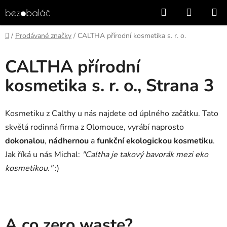
Přejít
Hledat
NÁKUP
na
KOŠÍK
obsah
Domů
/
Prodávané značky
/
CALTHA přírodní kosmetika s. r. o.
CALTHA přírodní
kosmetika s. r. o.
, Strana 3
Kosmetiku z Calthy u nás najdete od úplného začátku. Tato
skvělá rodinná firma z Olomouce, vyrábí naprosto
dokonalou
,
nádhernou
a
funkční
ekologickou
kosmetiku
.
Jak říká u nás Michal:
"Caltha je takový bavorák mezi eko
kosmetikou."
:)
A co zero waste?