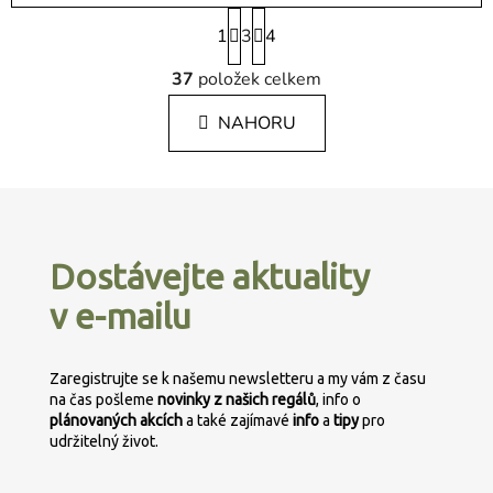
S
1
3
t
4
r
O
á
37
položek celkem
v
n
l
k
NAHORU
á
o
d
v
a
á
Z
c
n
á
í
í
p
p
Dostávejte aktuality
r
a
v
v e-mailu
t
k
í
y
v
Zaregistrujte se k našemu newsletteru a my vám z času
ý
na čas pošleme
novinky z našich regálů
, info o
p
plánovaných
akcích
a také zajímavé
info
a
tipy
pro
udržitelný život.
i
s