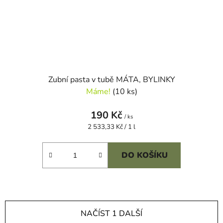
Zubní pasta v tubě MÁTA, BYLINKY
Máme!
(10 ks)
190 Kč
/ ks
Měrná
2 533,33 Kč / 1 l
cena:
DO KOŠÍKU
NAČÍST 1 DALŠÍ