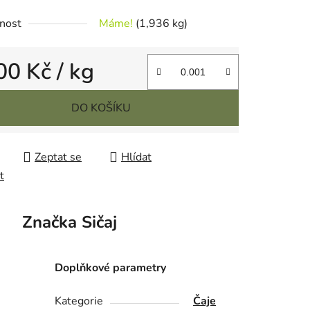
nost
Máme!
(1,936 kg)
00 Kč
/ kg
cena:
DO KOŠÍKU
Zeptat se
Hlídat
t
Značka
Sičaj
Doplňkové parametry
Kategorie
Čaje