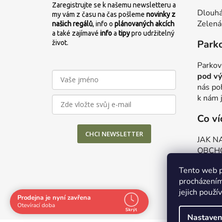
Zaregistrujte se k našemu newsletteru a
Dlouhá
my vám z času na čas pošleme
novinky z
Zelená
našich regálů
, info o
plánovaných
akcích
a také zajímavé
info
a
tipy
pro udržitelný
Park
život.
Parkov
pod vý
nás po
k nám 
Co ví
CHCI NEWSLETTER
JAK N
OBCH
OCHR
Tento web p
NAŠE 
procházením
jejich použí
Prodejna je nyní zavřena
Navštivte nás osobně
Otevírací doba
Skrýt
Nastaven
Čas