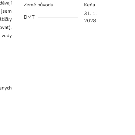
dávají
Země původu
Keňa
á jsem
31. 1.
DMT
lžičky
2028
ovat),
í vody
šených