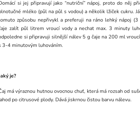
Domácí si jej připravují jako “nutriční” nápoj, proto do něj při
plnotučné mléko (půl na půl s vodou) a několik lžiček cukru. J
tomuto způsobu nepřivykl a preferuji na ráno lehký nápoj (3 
čaje zalít půl litrem vroucí vody a nechat max. 3 minuty luh
odpoledne si připravuji silnější nálev 5 g čaje na 200 ml vrouc
s 3-4 minutovým luhováním.
Jaký je?
Čaj má výraznou hutnou ovocnou chuť, která má rozsah od su
jahod po citrusové plody. Dává jiskrnou čistou barvu nálevu.