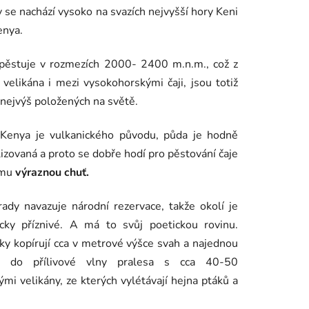
 se nachází vysoko na svazích nejvyšší hory Keni
enya.
 pěstuje v rozmezích 2000- 2400 m.n.m., což z
í velikána i mezi vysokohorskými čaji, jsou totiž
 nejvýš položených na světě.
Kenya je vulkanického původu, půda je hodně
izovaná a proto se dobře hodí pro pěstování čaje
 mu
výraznou chuť.
ady navazuje národní rezervace, takže okolí je
icky příznivé. A má to svůj poetickou rovinu.
ky kopírují cca v metrové výšce svah a najednou
í” do přílivové vlny pralesa s cca 40-50
mi velikány, ze kterých vylétávají hejna ptáků a
.