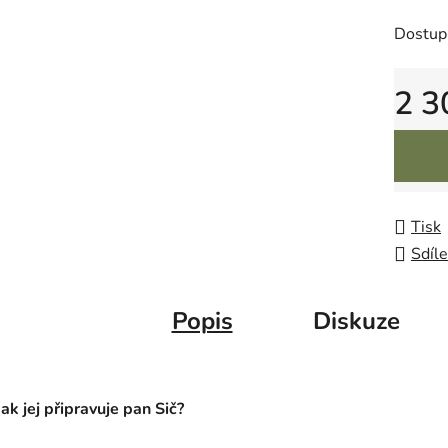
Dostup
2 3
Měrná 
Tisk
Sdíle
Popis
Diskuze
Jak jej připravuje pan Sič?