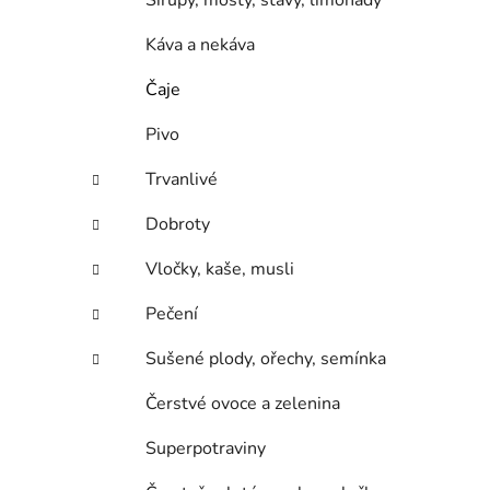
Sirupy, mošty, šťávy, limonády
p
a
Káva a nekáva
n
Čaje
e
l
Pivo
Trvanlivé
Dobroty
Vločky, kaše, musli
Pečení
Sušené plody, ořechy, semínka
Čerstvé ovoce a zelenina
Superpotraviny