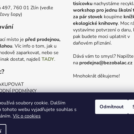
tisícovku
nachystáme recykl
 497, 760 01 Zlín (vedle
workshop pro jednu školní 
čovy šopy)
za pár stovek
koupíme
kníž
ekologické knihovny
. Moc r
ování
vystavíme potvrzení o daru, 
pak budete moci uplatnit v
ací místo je
před prodejnou,
daňovém přiznání.
lohou
. Víc info o tom, jak u
hodově zaparkovat, nebo se
Dává vám to smysl? Napišt
jinak dostat, najdeš
TADY
.
na
prodejna@bezobalac.cz
c?
Mnohokrát děkujeme!
AKUPOVAT
ODNÍ PODMÍNKY
ANA OSOBNÍCH ÚDAJŮ
oužívá soubory cookie. Dalším
VÝROČNÍ ZPRÁVY
Odmítnout
 tohoto webu vyjadřujete souhlas s
váním.
Víc o cookies
í