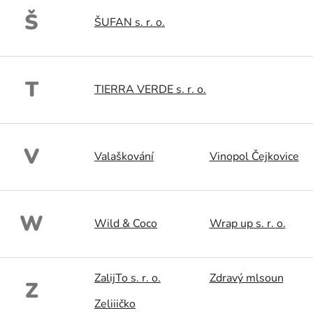
Š
ŠUFAN s. r. o.
T
TIERRA VERDE s. r. o.
V
Valaškování
Vinopol Čejkovice
W
Wild & Coco
Wrap up s. r. o.
ZalijTo s. r. o.
Zdravý mlsoun
Z
Zeliiičko