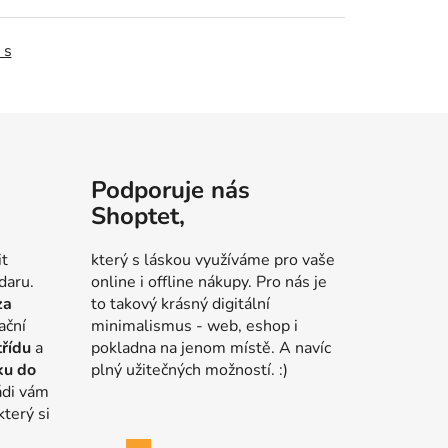
 s
Podporuje nás
Shoptet,
it
který s láskou využíváme pro vaše
daru.
online i offline nákupy. Pro nás je
za
to takový krásný digitální
ační
minimalismus - web, eshop i
třídu
a
pokladna na jenom místě. A navíc
ku do
plný užitečných možností. :)
ádi vám
který si