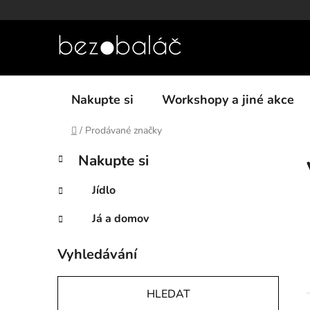
Přejít
na
obsah
Nakupte si
Workshopy a jiné akce
Domů
/
Prodávané značky
P
K
Přeskočit
Nakupte si
a
kategorie
o
t
s
Jídlo
e
t
g
Já a domov
r
o
a
r
Vyhledávání
i
n
e
n
í
HLEDAT