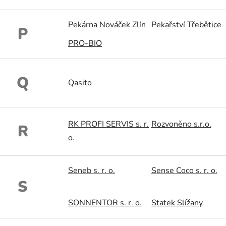
Pekárna Nováček Zlín
Pekařství Třebětice
P
PRO-BIO
Q
Qasito
RK PROFI SERVIS s. r.
Rozvoněno s.r.o.
R
o.
Seneb s. r. o.
Sense Coco s. r. o.
S
SONNENTOR s. r. o.
Statek Slížany