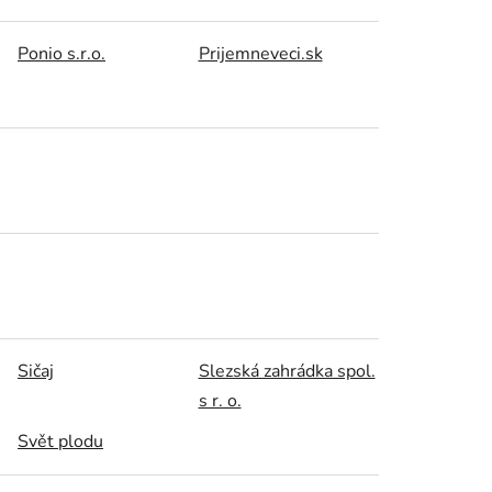
Ponio s.r.o.
Prijemneveci.sk
Sičaj
Slezská zahrádka spol.
s r. o.
Svět plodu