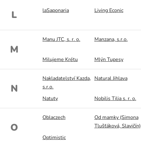
laSaponaria
Living Econic
L
Manu JTC, s. r. o.
Manzana, s.r.o.
M
Milujeme Krétu
Mlýn Tupesy
Nakladatelství Kazda,
Natural Jihlava
N
s.r.o.
Natuty
Nobilis Tilia s. r. o.
Oblaczech
Od mamky (Simona
O
Tlušťáková, Slavičín)
Optimistic