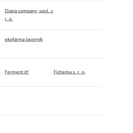
Diana company, spol. s
r. o.
ekofarma Javorník
Ferment it!
Fichema s. r. o.