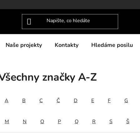
Naše projekty
Kontakty
Hledáme posilu
Všechny značky A-Z
A
B
C
Č
D
E
F
G
M
N
O
P
Q
R
S
Š