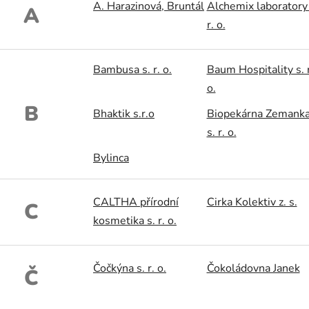
A. Harazinová, Bruntál
Alchemix laboratory 
A
r. o.
Bambusa s. r. o.
Baum Hospitality s. r
o.
B
Bhaktik s.r.o
Biopekárna Zemank
s. r. o.
Bylinca
CALTHA přírodní
Cirka Kolektiv z. s.
C
kosmetika s. r. o.
Čočkýna s. r. o.
Čokoládovna Janek
Č