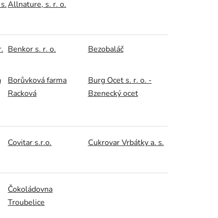
s.
Allnature, s. r. o.
.
Benkor s. r. o.
Bezobaláč
a
Borůvková farma
Burg Ocet s. r. o. -
Racková
Bzenecký ocet
Covitar s.r.o.
Cukrovar Vrbátky a. s.
Čokoládovna
Troubelice