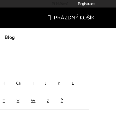
Přihlášení
Registrace
PRÁZDNÝ KOŠÍK
NÁKUPNÍ
KOŠÍK
Blog
H
Ch
I
J
K
L
T
V
W
Z
Ž