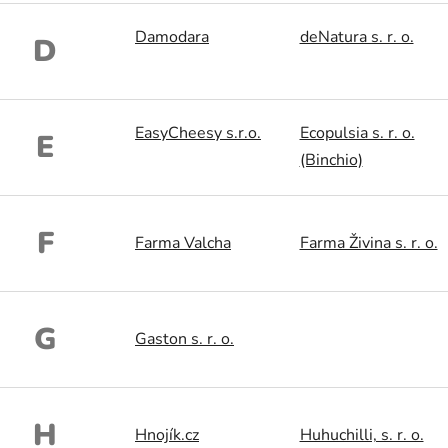
Damodara
deNatura s. r. o.
D
EasyCheesy s.r.o.
Ecopulsia s. r. o.
E
(Binchio)
F
Farma Valcha
Farma Živina s. r. o.
G
Gaston s. r. o.
H
Hnojík.cz
Huhuchilli, s. r. o.