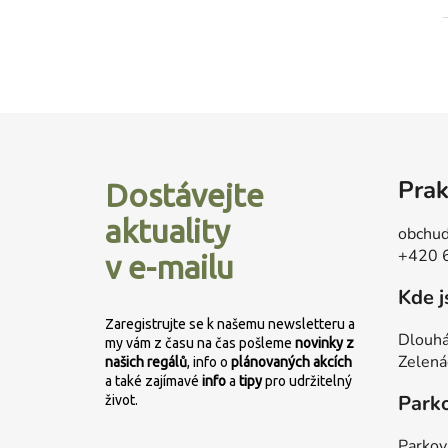
Z
á
Prak
Dostávejte
p
a
aktuality
obchud
t
+420 
v e-mailu
í
Kde 
Zaregistrujte se k našemu newsletteru a
Dlouhá
my vám z času na čas pošleme
novinky z
Zelená
našich regálů
, info o
plánovaných
akcích
a také zajímavé
info
a
tipy
pro udržitelný
Park
život.
Parkov