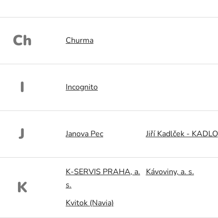
Ch
Churma
I
Incognito
J
Janova Pec
Jiří Kadlček - KADLO
K-SERVIS PRAHA, a.
Kávoviny, a. s.
K
s.
Kvitok (Navia)