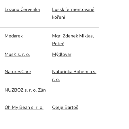
Lozano Červenka
Lussk fermentované
koření
Medarek
Mgr. Zdenek Miklas,
Poteč
MusK s. r. o.
Mýdlovar
NaturesCare
Naturinka Bohemia s.
r. o.
NUZBOZ s. r. o. Zlín
Oh My Bean s. r. o.
Oleje Bartoš