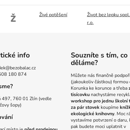
Živé potěšení
Život bez lepku spol.
Ž
r.o.
tické info
Souzníte s tím, co
děláme?
ek@bezobalac.cz
608 180 874
Můžete nás finančně podpoř
(jakoukoliv částkou) formou 
jsme?
Korunka ke korunce a třeba
tisícovku
nachystáme recykl
 497, 760 01 Zlín (vedle
workshop pro jednu školní 
čovy šopy)
za pár stovek
koupíme
kníž
ekologické knihovny
. Moc r
ování
vystavíme potvrzení o daru, 
pak budete moci uplatnit v
ací místo je
před prodejnou,